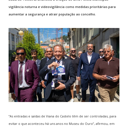
vigilância noturna e videovigilância como medidas prioritárias para
aumentar a segurança e atrair população ao concelho.
“As entradas e saídas de Viana do Castelo têm de ser controladas, para
evitar o que aconteceu há uns anos no Museu do Ouro”, afirmou, em