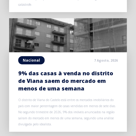
catástrofe.
Nacional
7 Agosto, 2026
9% das casas à venda no distrito
de Viana saem do mercado em
menos de uma semana
O distrito de Viana do Castelo está entre os mercados imobiliários do
país com maior percentagem de casas vendidas em menos de sete dias.
No segundo trimestre de 2026, 9% dos imóveis anunciados na região
saíram do mercado em menos de uma semana, segundo uma análise
divulgada pelo idealista.