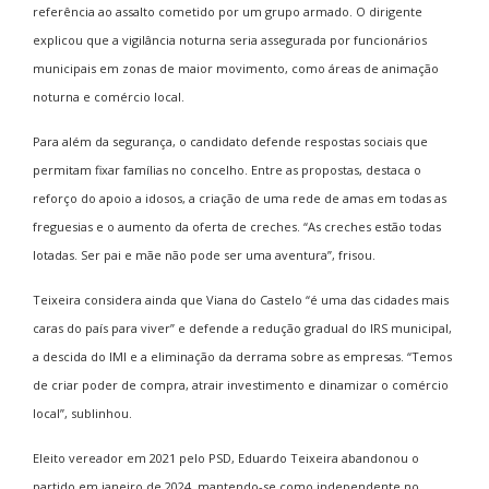
referência ao assalto cometido por um grupo armado. O dirigente
explicou que a vigilância noturna seria assegurada por funcionários
municipais em zonas de maior movimento, como áreas de animação
noturna e comércio local.
Para além da segurança, o candidato defende respostas sociais que
permitam fixar famílias no concelho. Entre as propostas, destaca o
reforço do apoio a idosos, a criação de uma rede de amas em todas as
freguesias e o aumento da oferta de creches. “As creches estão todas
lotadas. Ser pai e mãe não pode ser uma aventura”, frisou.
Teixeira considera ainda que Viana do Castelo “é uma das cidades mais
caras do país para viver” e defende a redução gradual do IRS municipal,
a descida do IMI e a eliminação da derrama sobre as empresas. “Temos
de criar poder de compra, atrair investimento e dinamizar o comércio
local”, sublinhou.
Eleito vereador em 2021 pelo PSD, Eduardo Teixeira abandonou o
partido em janeiro de 2024, mantendo-se como independente no