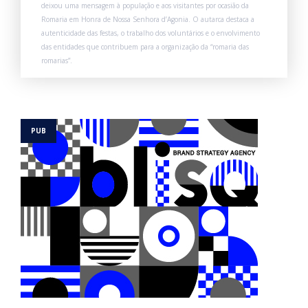
deixou uma mensagem à população e aos visitantes por ocasião da
Romaria em Honra de Nossa Senhora d’Agonia. O autarca destaca a
autenticidade das festas, o trabalho dos voluntários e o envolvimento
das entidades que contribuem para a organização da “romaria das
romarias”.