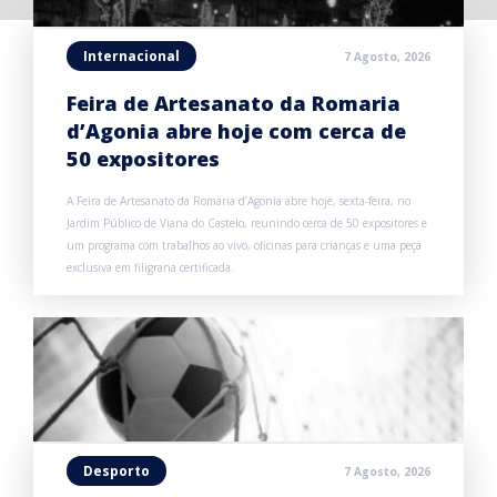
Internacional
7 Agosto, 2026
Feira de Artesanato da Romaria
d’Agonia abre hoje com cerca de
50 expositores
A Feira de Artesanato da Romaria d’Agonia abre hoje, sexta-feira, no
Jardim Público de Viana do Castelo, reunindo cerca de 50 expositores e
um programa com trabalhos ao vivo, oficinas para crianças e uma peça
exclusiva em filigrana certificada.
Desporto
7 Agosto, 2026