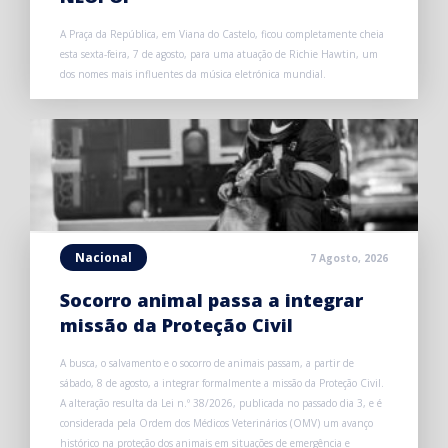
A Praça da República, em Viana do Castelo, ficou completamente cheia
esta sexta-feira, 7 de agosto, para uma atuação de Richie Hawtin, um
dos nomes mais influentes da música eletrónica mundial.
Nacional
7 Agosto, 2026
Socorro animal passa a integrar
missão da Proteção Civil
A busca, o salvamento e o socorro de animais passam, a partir de
sábado, 8 de agosto, a integrar formalmente a missão da Proteção Civil.
A alteração resulta da Lei n.º 38/2026, publicada no passado dia 3, e é
considerada pela Ordem dos Médicos Veterinários (OMV) um avanço
histórico na proteção dos animais em situações de emergência e