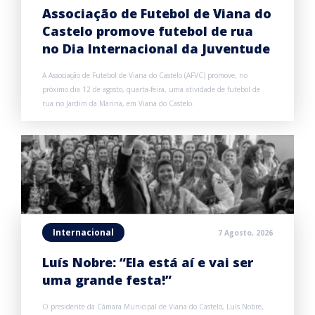
Associação de Futebol de Viana do
Castelo promove futebol de rua
no Dia Internacional da Juventude
A Associação de Futebol de Viana do Castelo (AFVC) promove, no
próximo dia 12 de agosto, quarta-feira, uma atividade de futebol de
rua no Jardim da Marina, em Viana do Castelo.
Internacional
7 Agosto, 2026
Luís Nobre: “Ela está aí e vai ser
uma grande festa!”
O presidente da Câmara Municipal de Viana do Castelo, Luís Nobre,