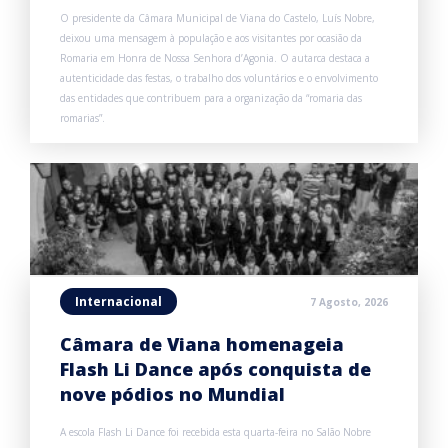
O presidente da Câmara Municipal de Viana do Castelo, Luís Nobre,
deixou uma mensagem à população e aos visitantes por ocasião da
Romaria em Honra de Nossa Senhora d’Agonia. O autarca destaca a
autenticidade das festas, o trabalho dos voluntários e o envolvimento
das entidades que contribuem para a organização da “romaria das
romarias”.
Internacional
7 Agosto, 2026
Câmara de Viana homenageia
Flash Li Dance após conquista de
nove pódios no Mundial
A escola Flash Li Dance foi recebida esta quarta-feira no Salão Nobre