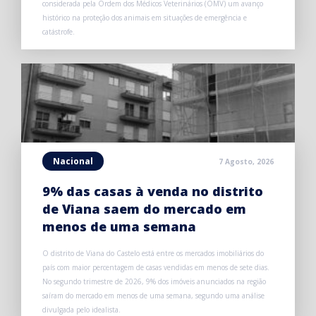
considerada pela Ordem dos Médicos Veterinários (OMV) um avanço
histórico na proteção dos animais em situações de emergência e
catástrofe.
Nacional
7 Agosto, 2026
9% das casas à venda no distrito
de Viana saem do mercado em
menos de uma semana
O distrito de Viana do Castelo está entre os mercados imobiliários do
país com maior percentagem de casas vendidas em menos de sete dias.
No segundo trimestre de 2026, 9% dos imóveis anunciados na região
saíram do mercado em menos de uma semana, segundo uma análise
divulgada pelo idealista.