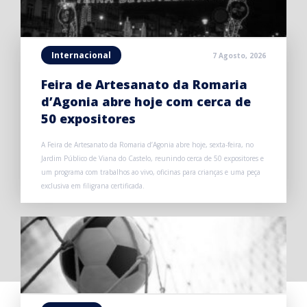
Internacional
7 Agosto, 2026
Feira de Artesanato da Romaria
d’Agonia abre hoje com cerca de
50 expositores
A Feira de Artesanato da Romaria d’Agonia abre hoje, sexta-feira, no
Jardim Público de Viana do Castelo, reunindo cerca de 50 expositores e
um programa com trabalhos ao vivo, oficinas para crianças e uma peça
exclusiva em filigrana certificada.