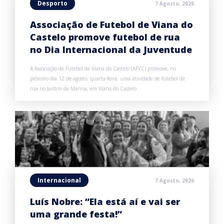
Desporto
7 Agosto, 2026
Associação de Futebol de Viana do
Castelo promove futebol de rua
no Dia Internacional da Juventude
A Associação de Futebol de Viana do Castelo (AFVC) promove, no
próximo dia 12 de agosto, quarta-feira, uma atividade de futebol de
rua no Jardim da Marina, em Viana do Castelo.
Internacional
7 Agosto, 2026
Luís Nobre: “Ela está aí e vai ser
uma grande festa!”