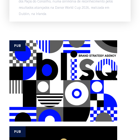
dos Paços do Concelho, numa cerimónia de reconhecimento pelos
resultados alcançados na Dance World Cup 2026, realizada em
Dublin, na Irlanda.