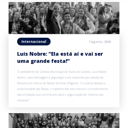
Internacional
7 Agosto, 2026
Luís Nobre: “Ela está aí e vai ser
uma grande festa!”
O presidente da Câmara Municipal de Viana do Castelo, Luís Nobre,
deixou uma mensagem à população e aos visitantes por ocasião da
Romaria em Honra de Nossa Senhora d’Agonia. O autarca destaca a
autenticidade das festas, o trabalho dos voluntários e o envolvimento
das entidades que contribuem para a organização da “romaria das
romarias”.