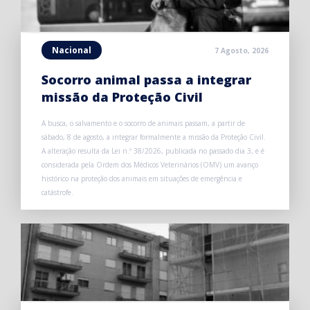
Nacional
7 Agosto, 2026
Socorro animal passa a integrar
missão da Proteção Civil
A busca, o salvamento e o socorro de animais passam, a partir de
sábado, 8 de agosto, a integrar formalmente a missão da Proteção Civil.
A alteração resulta da Lei n.º 38/2026, publicada no passado dia 3, e é
considerada pela Ordem dos Médicos Veterinários (OMV) um avanço
histórico na proteção dos animais em situações de emergência e
catástrofe.