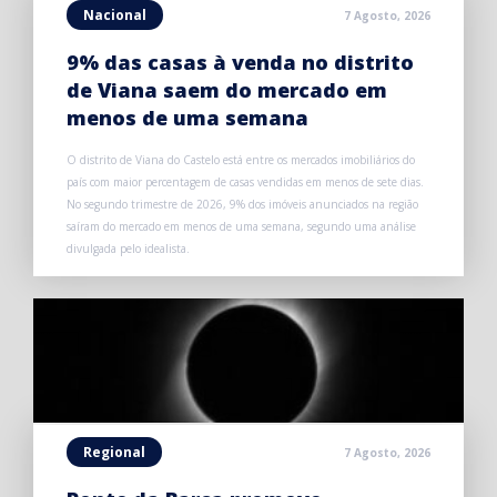
Nacional
7 Agosto, 2026
9% das casas à venda no distrito
de Viana saem do mercado em
menos de uma semana
O distrito de Viana do Castelo está entre os mercados imobiliários do
país com maior percentagem de casas vendidas em menos de sete dias.
No segundo trimestre de 2026, 9% dos imóveis anunciados na região
saíram do mercado em menos de uma semana, segundo uma análise
divulgada pelo idealista.
Regional
7 Agosto, 2026