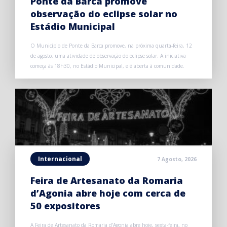
Ponte da Barca promove
observação do eclipse solar no
Estádio Municipal
O Município de Ponte da Barca promove, na próxima quarta-feira, 12
de agosto, uma atividade de observação do eclipse solar. A iniciativa
começa às 18h30, no Estádio Municipal, e é aberta à comunidade.
Internacional
7 Agosto, 2026
Feira de Artesanato da Romaria
d’Agonia abre hoje com cerca de
50 expositores
A Feira de Artesanato da Romaria d’Agonia abre hoje, sexta-feira, no