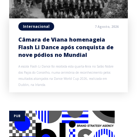
Internacional
7 Agosto, 2026
Câmara de Viana homenageia
Flash Li Dance após conquista de
nove pódios no Mundial
A escola Flash Li Dance foi recebida esta quarta-feira no Salão Nobre
dos Paços do Concelho, numa cerimónia de reconhecimento pelos
resultados alcançados na Dance World Cup 2026, realizada em
Dublin, na Irlanda.