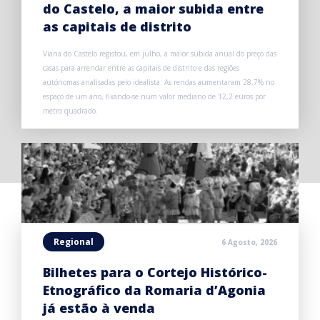
do Castelo, a maior subida entre
as capitais de distrito
Viana do Castelo registou, em julho, a maior subida anual do preço das
casas para arrendar entre as capitais de distrito e das regiões
autónomas analisadas pelo idealista. As rendas aumentaram 28,7% no
espaço de um ano, fixando-se num valor mediano de 12,2 euros por
metro quadrado.
Regional
6 Agosto, 2026
Bilhetes para o Cortejo Histórico-
Etnográfico da Romaria d’Agonia
já estão à venda