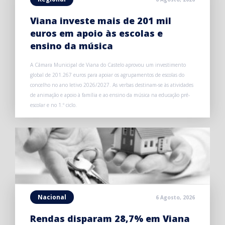
Viana investe mais de 201 mil
euros em apoio às escolas e
ensino da música
A Câmara Municipal de Viana do Castelo aprovou um investimento
global de 201.267 euros para apoiar os agrupamentos de escolas do
concelho no ano letivo 2026/2027. As verbas destinam-se às atividades
de animação e apoio à família e ao ensino da música na educação pré-
escolar e no 1.º ciclo.
Nacional
6 Agosto, 2026
Rendas disparam 28,7% em Viana