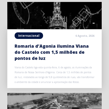
Internacional
6 Agosto, 2026
Romaria d’Agonia ilumina Viana
do Castelo com 1,5 milhões de
pontos de luz
Viana do Castelo liga esta quinta-feira, 6 de agosto, as iluminações da
Romaria de Nossa Senhora d’Agonia. Cerca de 1,5 milhões de pontos
de luz, instalados ao longo de 9,8 quilómetros de ruas, vão transformar
o ambiente da cidade e anunciar a aproximação das festas.