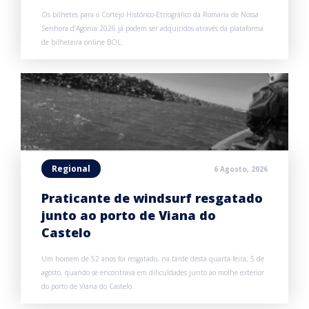
Os bilhetes para o Cortejo Histórico-Etnográfico da Romaria de Nossa
Senhora d’Agonia 2026 já podem ser adquiridos através da plataforma
de bilheteira online BOL.
Regional
6 Agosto, 2026
Praticante de windsurf resgatado
junto ao porto de Viana do
Castelo
Um homem de 52 anos foi resgatado, na tarde desta quarta-feira, 5 de
agosto, quando se encontrava em dificuldades junto ao molhe exterior
do porto de Viana do Castelo.