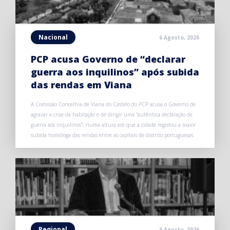
Nacional
6 Agosto, 2026
PCP acusa Governo de “declarar
guerra aos inquilinos” após subida
das rendas em Viana
A Comissão Concelhia de Viana do Castelo do PCP acusa o Governo de
agravar a crise da habitação e de dirigir uma “autêntica declaração de
guerra aos inquilinos”, numa altura em que a cidade registou a maior
subida homóloga das rendas entre as capitais de distrito portuguesas.
Regional
6 Agosto, 2026