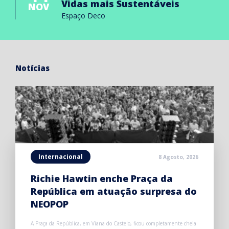
Vidas mais Sustentáveis
NOV
Espaço Deco
Notícias
Internacional
8 Agosto, 2026
Richie Hawtin enche Praça da
República em atuação surpresa do
NEOPOP
A Praça da República, em Viana do Castelo, ficou completamente cheia