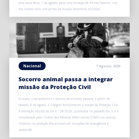
esta sexta-feira, 7 de agosto, para uma atuação de Richie Hawtin, um
dos nomes mais influentes da música eletrónica mundial.
Nacional
7 Agosto, 2026
Socorro animal passa a integrar
missão da Proteção Civil
A busca, o salvamento e o socorro de animais passam, a partir de
sábado, 8 de agosto, a integrar formalmente a missão da Proteção Civil.
A alteração resulta da Lei n.º 38/2026, publicada no passado dia 3, e é
considerada pela Ordem dos Médicos Veterinários (OMV) um avanço
histórico na proteção dos animais em situações de emergência e
catástrofe.