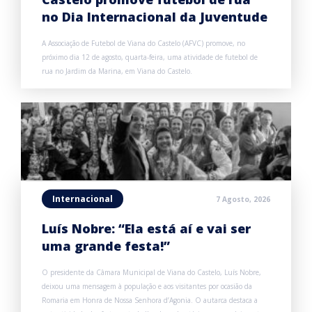
no Dia Internacional da Juventude
A Associação de Futebol de Viana do Castelo (AFVC) promove, no
próximo dia 12 de agosto, quarta-feira, uma atividade de futebol de
rua no Jardim da Marina, em Viana do Castelo.
Internacional
7 Agosto, 2026
Luís Nobre: “Ela está aí e vai ser
uma grande festa!”
O presidente da Câmara Municipal de Viana do Castelo, Luís Nobre,
deixou uma mensagem à população e aos visitantes por ocasião da
Romaria em Honra de Nossa Senhora d’Agonia. O autarca destaca a