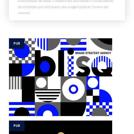
autenticidade das festas, o trabalho dos voluntários e o envolvimento
das entidades que contribuem para a organização da “romaria das
romarias”.