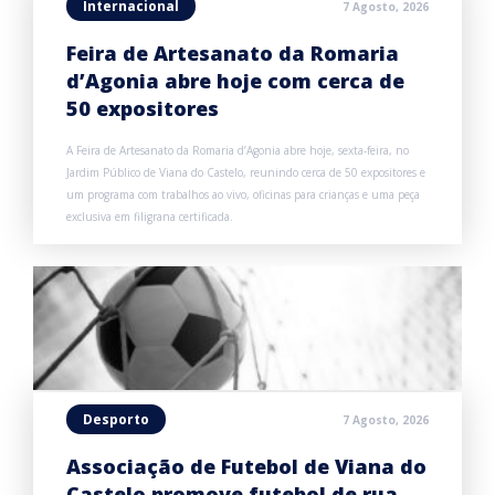
Internacional
7 Agosto, 2026
Feira de Artesanato da Romaria
d’Agonia abre hoje com cerca de
50 expositores
A Feira de Artesanato da Romaria d’Agonia abre hoje, sexta-feira, no
Jardim Público de Viana do Castelo, reunindo cerca de 50 expositores e
um programa com trabalhos ao vivo, oficinas para crianças e uma peça
exclusiva em filigrana certificada.
Desporto
7 Agosto, 2026
Associação de Futebol de Viana do
Castelo promove futebol de rua