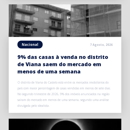
Nacional
7 Agosto, 2026
9% das casas à venda no distrito
de Viana saem do mercado em
menos de uma semana
O distrito de Viana do Castelo está entre os mercados imobiliários do
país com maior percentagem de casas vendidas em menos de sete dias.
No segundo trimestre de 2026, 9% dos imóveis anunciados na região
saíram do mercado em menos de uma semana, segundo uma análise
divulgada pelo idealista.