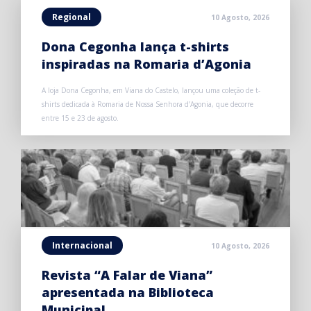
Regional
10 Agosto, 2026
Dona Cegonha lança t-shirts
inspiradas na Romaria d’Agonia
A loja Dona Cegonha, em Viana do Castelo, lançou uma coleção de t-
shirts dedicada à Romaria de Nossa Senhora d’Agonia, que decorre
entre 15 e 23 de agosto.
Internacional
10 Agosto, 2026
Revista “A Falar de Viana”
apresentada na Biblioteca
Municipal