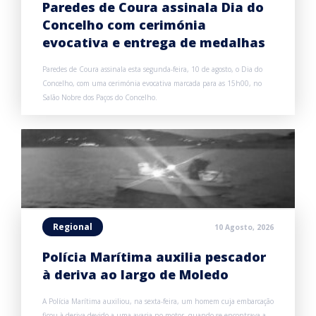
Paredes de Coura assinala Dia do
Concelho com cerimónia
evocativa e entrega de medalhas
Paredes de Coura assinala esta segunda-feira, 10 de agosto, o Dia do
Concelho, com uma cerimónia evocativa marcada para as 15h00, no
Salão Nobre dos Paços do Concelho.
Regional
10 Agosto, 2026
Polícia Marítima auxilia pescador
à deriva ao largo de Moledo
A Polícia Marítima auxiliou, na sexta-feira, um homem cuja embarcação
ficou à deriva devido a uma avaria no motor, quando se encontrava a