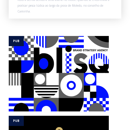
praticar pesca lúdica ao largo da praia de Moledo, no concelho de
Caminha.