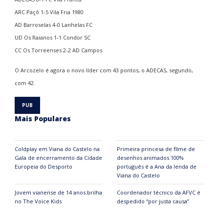
ARC Paçô 1-5 Vila Fria 1980
AD Barroselas 4-0 Lanhelas FC
UD Os Raianos 1-1 Condor SC
CC Os Torreenses 2-2 AD Campos
O Arcozelo é agora o novo líder com 43 pontos, o ADECAS, segundo,
com 42.
Mais Populares
Coldplay em Viana do Castelo na
Primeira princesa de filme de
Gala de encerramento da Cidade
desenhos animados 100%
Europeia do Desporto
português é a Ana da lenda de
Viana do Castelo
Jovem vianense de 14 anos brilha
Coordenador técnico da AFVC é
no The Voice Kids
despedido “por justa causa”