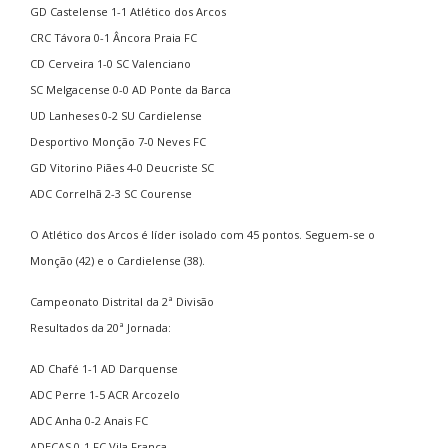
GD Castelense 1-1 Atlético dos Arcos
CRC Távora 0-1 Âncora Praia FC
CD Cerveira 1-0 SC Valenciano
SC Melgacense 0-0 AD Ponte da Barca
UD Lanheses 0-2 SU Cardielense
Desportivo Monção 7-0 Neves FC
GD Vitorino Piães 4-0 Deucriste SC
ADC Correlhã 2-3 SC Courense
O Atlético dos Arcos é líder isolado com 45 pontos. Seguem-se o
Monção (42) e o Cardielense (38).
Campeonato Distrital da 2ª Divisão
Resultados da 20ª Jornada:
AD Chafé 1-1 AD Darquense
ADC Perre 1-5 ACR Arcozelo
ADC Anha 0-2 Anais FC
ADECAS 0-1 FC Vila Franca