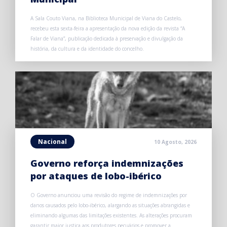
A Sala Couto Viana, na Biblioteca Municipal de Viana do Castelo,
recebeu esta sexta-feira a apresentação da nova edição da revista “A
Falar de Viana”, publicação dedicada à preservação e divulgação da
história, da cultura e da identidade do concelho.
Nacional
10 Agosto, 2026
Governo reforça indemnizações
por ataques de lobo-ibérico
O Governo anunciou uma revisão do regime de indemnizações por
danos causados pelo lobo-ibérico, alargando as situações abrangidas e
eliminando algumas das limitações existentes. As alterações procuram
garantir maior justiça aos produtores pecuários e promover a