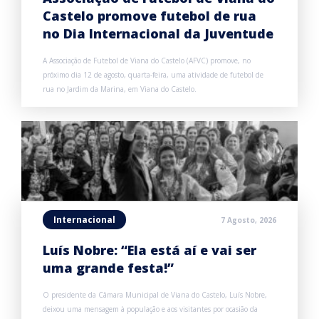
Castelo promove futebol de rua
no Dia Internacional da Juventude
A Associação de Futebol de Viana do Castelo (AFVC) promove, no
próximo dia 12 de agosto, quarta-feira, uma atividade de futebol de
rua no Jardim da Marina, em Viana do Castelo.
Internacional
7 Agosto, 2026
Luís Nobre: “Ela está aí e vai ser
uma grande festa!”
O presidente da Câmara Municipal de Viana do Castelo, Luís Nobre,
deixou uma mensagem à população e aos visitantes por ocasião da