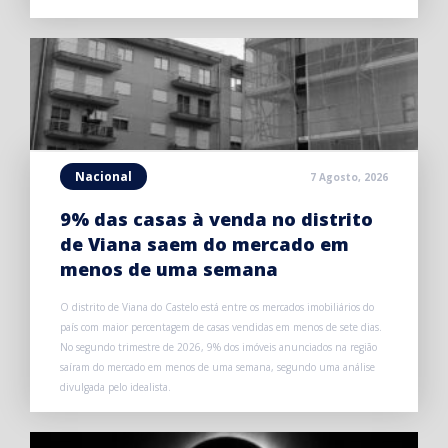
Nacional
7 Agosto, 2026
9% das casas à venda no distrito
de Viana saem do mercado em
menos de uma semana
O distrito de Viana do Castelo está entre os mercados imobiliários do
país com maior percentagem de casas vendidas em menos de sete dias.
No segundo trimestre de 2026, 9% dos imóveis anunciados na região
saíram do mercado em menos de uma semana, segundo uma análise
divulgada pelo idealista.