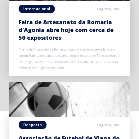
Internacional
7 Agosto, 2026
Feira de Artesanato da Romaria
d’Agonia abre hoje com cerca de
50 expositores
A Feira de Artesanato da Romaria d’Agonia abre hoje, sexta-feira, no
Jardim Público de Viana do Castelo, reunindo cerca de 50 expositores e
um programa com trabalhos ao vivo, oficinas para crianças e uma peça
exclusiva em filigrana certificada.
Desporto
7 Agosto, 2026
Associação de Futebol de Viana do