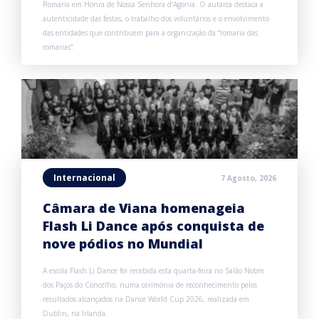
Romaria em Honra de Nossa Senhora d’Agonia. O autarca destaca a
autenticidade das festas, o trabalho dos voluntários e o envolvimento
das entidades que contribuem para a organização da “romaria das
romarias”.
Internacional
7 Agosto, 2026
Câmara de Viana homenageia
Flash Li Dance após conquista de
nove pódios no Mundial
A escola Flash Li Dance foi recebida esta quarta-feira no Salão Nobre
dos Paços do Concelho, numa cerimónia de reconhecimento pelos
resultados alcançados na Dance World Cup 2026, realizada em
Dublin, na Irlanda.