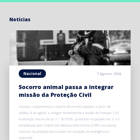
Notícias
Nacional
7 Agosto, 2026
Socorro animal passa a integrar
missão da Proteção Civil
A busca, o salvamento e o socorro de animais passam, a partir de
sábado, 8 de agosto, a integrar formalmente a missão da Proteção Civil.
A alteração resulta da Lei n.º 38/2026, publicada no passado dia 3, e é
considerada pela Ordem dos Médicos Veterinários (OMV) um avanço
histórico na proteção dos animais em situações de emergência e
catástrofe.