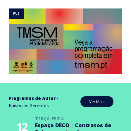
Programas de Autor
Ver Mais
Episódios Recentes
TERÇA-FEIRA
12
Espaço DECO | Contratos de