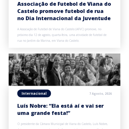
Associação de Futebol de Viana do
Castelo promove futebol de rua
no Dia Internacional da Juventude
A Associação de Futebol de Viana do Castelo (AFVC) promove, no
próximo dia 12 de agosto, quarta-feira, uma atividade de futebol de
rua no Jardim da Marina, em Viana do Castelo.
Internacional
7 Agosto, 2026
Luís Nobre: “Ela está aí e vai ser
uma grande festa!”
O presidente da Câmara Municipal de Viana do Castelo, Luís Nobre,