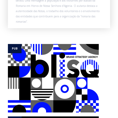
deixou uma mensagem à população e aos visitantes por ocasião da
Romaria em Honra de Nossa Senhora d’Agonia. O autarca destaca a
autenticidade das festas, o trabalho dos voluntários e o envolvimento
das entidades que contribuem para a organização da “romaria das
romarias”.