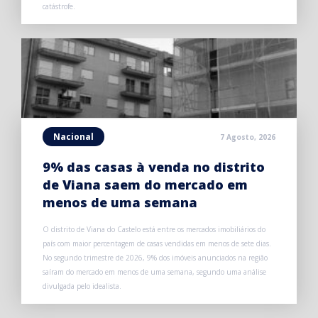
catástrofe.
Nacional
7 Agosto, 2026
9% das casas à venda no distrito
de Viana saem do mercado em
menos de uma semana
O distrito de Viana do Castelo está entre os mercados imobiliários do
país com maior percentagem de casas vendidas em menos de sete dias.
No segundo trimestre de 2026, 9% dos imóveis anunciados na região
saíram do mercado em menos de uma semana, segundo uma análise
divulgada pelo idealista.