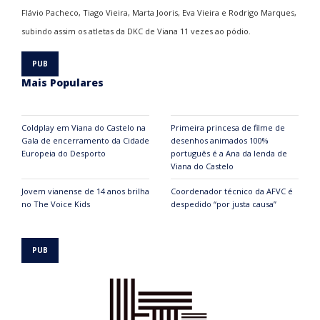
Flávio Pacheco, Tiago Vieira, Marta Jooris, Eva Vieira e Rodrigo Marques,
subindo assim os atletas da DKC de Viana 11 vezes ao pódio.
Mais Populares
Coldplay em Viana do Castelo na
Primeira princesa de filme de
Gala de encerramento da Cidade
desenhos animados 100%
Europeia do Desporto
português é a Ana da lenda de
Viana do Castelo
Jovem vianense de 14 anos brilha
Coordenador técnico da AFVC é
no The Voice Kids
despedido “por justa causa”