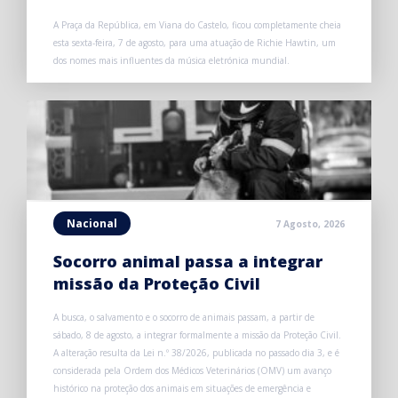
A Praça da República, em Viana do Castelo, ficou completamente cheia
esta sexta-feira, 7 de agosto, para uma atuação de Richie Hawtin, um
dos nomes mais influentes da música eletrónica mundial.
Nacional
7 Agosto, 2026
Socorro animal passa a integrar
missão da Proteção Civil
A busca, o salvamento e o socorro de animais passam, a partir de
sábado, 8 de agosto, a integrar formalmente a missão da Proteção Civil.
A alteração resulta da Lei n.º 38/2026, publicada no passado dia 3, e é
considerada pela Ordem dos Médicos Veterinários (OMV) um avanço
histórico na proteção dos animais em situações de emergência e