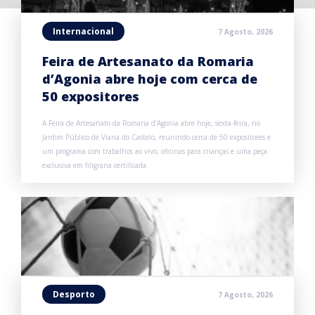
Internacional
7 Agosto, 2026
Feira de Artesanato da Romaria
d’Agonia abre hoje com cerca de
50 expositores
A Feira de Artesanato da Romaria d’Agonia abre hoje, sexta-feira, no
Jardim Público de Viana do Castelo, reunindo cerca de 50 expositores e
um programa com trabalhos ao vivo, oficinas para crianças e uma peça
exclusiva em filigrana certificada.
Desporto
7 Agosto, 2026