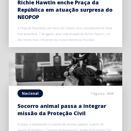
Richie Hawtin enche Praça da
República em atuação surpresa do
NEOPOP
A Praça da República, em Viana do Castelo, ficou completamente cheia
esta sexta-feira, 7 de agosto, para uma atuação de Richie Hawtin, um
dos nomes mais influentes da música eletrónica mundial.
Nacional
7 Agosto, 2026
Socorro animal passa a integrar
missão da Proteção Civil
A busca, o salvamento e o socorro de animais passam, a partir de
sábado, 8 de agosto, a integrar formalmente a missão da Proteção Civil.