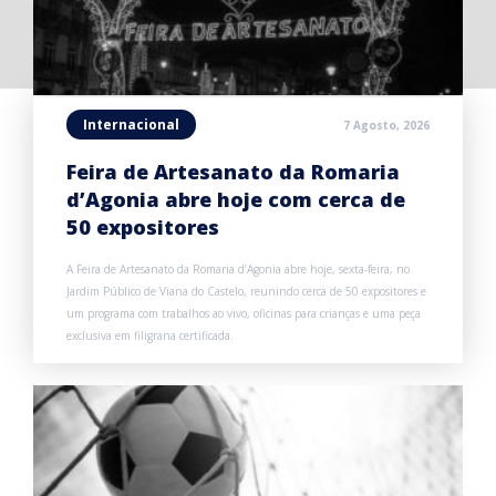
Internacional
7 Agosto, 2026
Feira de Artesanato da Romaria
d’Agonia abre hoje com cerca de
50 expositores
A Feira de Artesanato da Romaria d’Agonia abre hoje, sexta-feira, no
Jardim Público de Viana do Castelo, reunindo cerca de 50 expositores e
um programa com trabalhos ao vivo, oficinas para crianças e uma peça
exclusiva em filigrana certificada.