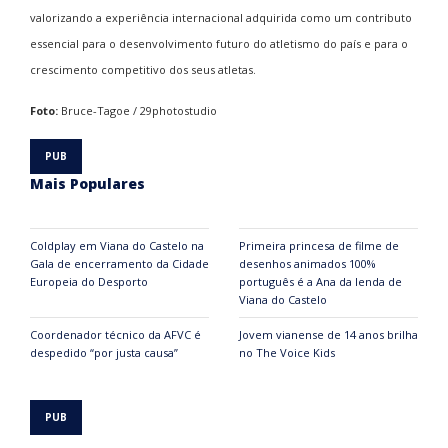
valorizando a experiência internacional adquirida como um contributo
essencial para o desenvolvimento futuro do atletismo do país e para o
crescimento competitivo dos seus atletas.
Foto:
Bruce-Tagoe / 29photostudio
Mais Populares
Coldplay em Viana do Castelo na
Primeira princesa de filme de
Gala de encerramento da Cidade
desenhos animados 100%
Europeia do Desporto
português é a Ana da lenda de
Viana do Castelo
Coordenador técnico da AFVC é
Jovem vianense de 14 anos brilha
despedido “por justa causa”
no The Voice Kids