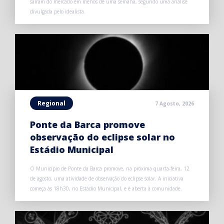
saíram do mercado em menos de uma semana, segundo uma análise
divulgada pelo idealista.
Regional
7 Agosto, 2026
Ponte da Barca promove
observação do eclipse solar no
Estádio Municipal
O Município de Ponte da Barca promove, na próxima quarta-feira, 12
de agosto, uma atividade de observação do eclipse solar. A iniciativa
começa às 18h30, no Estádio Municipal, e é aberta à comunidade.