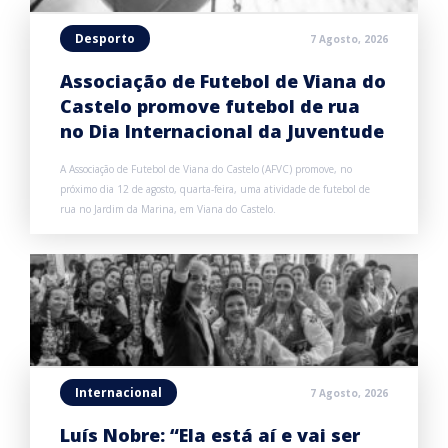
Desporto
7 Agosto, 2026
Associação de Futebol de Viana do
Castelo promove futebol de rua
no Dia Internacional da Juventude
A Associação de Futebol de Viana do Castelo (AFVC) promove, no
próximo dia 12 de agosto, quarta-feira, uma atividade de futebol de
rua no Jardim da Marina, em Viana do Castelo.
Internacional
7 Agosto, 2026
Luís Nobre: “Ela está aí e vai ser