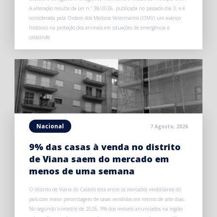
A alteração resulta da Lei n.º 38/2026, publicada no passado dia 3, e é
considerada pela Ordem dos Médicos Veterinários (OMV) um avanço
histórico na proteção dos animais em situações de emergência e
catástrofe.
Nacional
7 Agosto, 2026
9% das casas à venda no distrito
de Viana saem do mercado em
menos de uma semana
O distrito de Viana do Castelo está entre os mercados imobiliários do
país com maior percentagem de casas vendidas em menos de sete dias.
No segundo trimestre de 2026, 9% dos imóveis anunciados na região