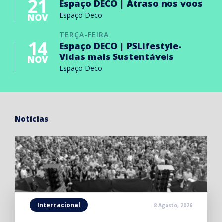
21
Espaço DECO | Atraso nos voos
Espaço Deco
NOV
TERÇA-FEIRA
14
Espaço DECO | PSLifestyle-
Vidas mais Sustentáveis
NOV
Espaço Deco
Notícias
Internacional
8 Agosto, 2026