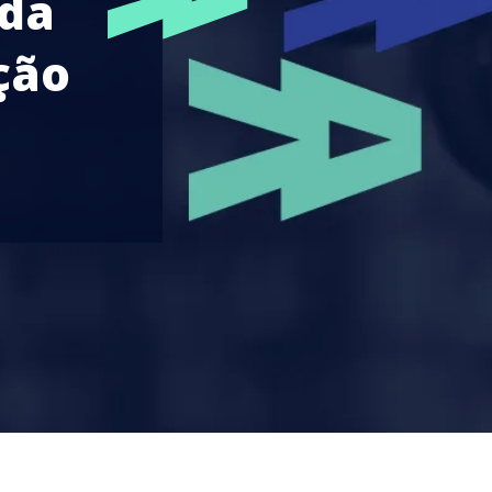
 da
ção