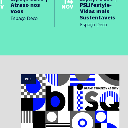
1
14
Atraso nos
PSLifestyle-
V
NOV
voos
Vidas mais
Sustentáveis
Espaço Deco
Espaço Deco