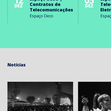
12
05
Contratos de
Tel
DEZ
DEZ
Telecomunicações
Elet
Espaço Deco
Espa
Notícias