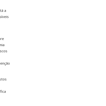
tá a
síveis
bre
mia
iscos
venção
stos
fica