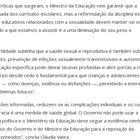
ticas que surgiram, o Ministro da Educação veio garantir que a
ada dos currículos escolares, mas a reformulação da disciplina es
s educativos relacionados com a sexualidade devem manter-se vi
quilo a que estamos a assistir é a uma diminuição do seu peso e
tilidade sublinha que a saúde sexual e reprodutiva é também so
to, prevenção de infeções sexualmente transmissíveis e autono
cação específica pode deixar lacunas profundas e abrir portas a r
corpo desde cedo é fundamental para que crianças e adolescentes
sco — como doenças, violência ou disfunções —, permitindo a inter
blemas futuros”.
es informadas, reduzem-se as complicações individuais e os cu
iteracia é uma medida de saúde global. O Governo não pode usar a
 política e o Ministério da Educação deve seguir a evidência cientí
o do Governo e do Ministro da Educação para a reposição da
nteúdos”, conclui Cláudia Vieira.