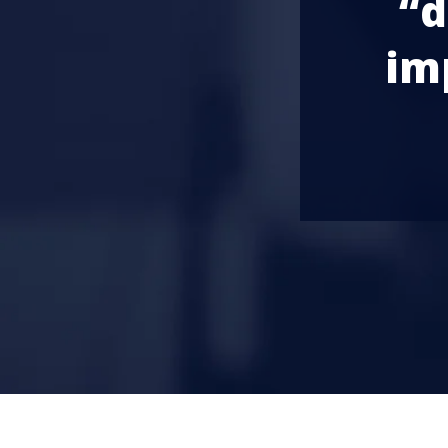
“d
im