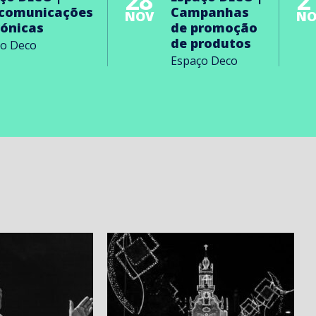
28
2
ecomunicações
Campanhas
NOV
NO
rónicas
de promoção
de produtos
ço Deco
Espaço Deco