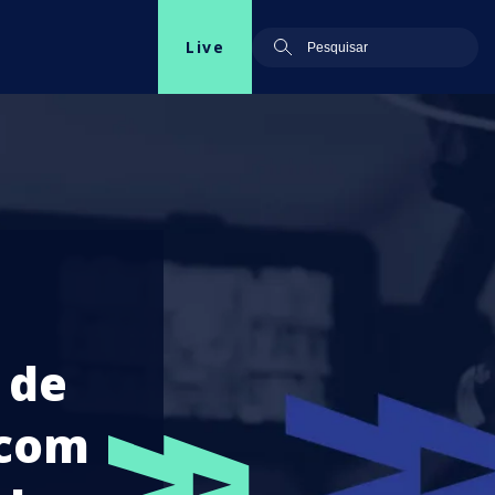
Live
 de
 com