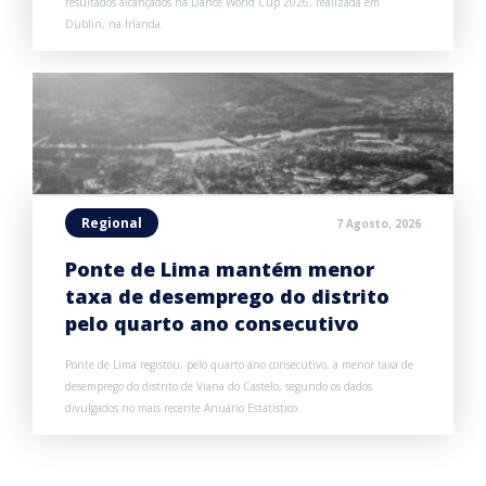
resultados alcançados na Dance World Cup 2026, realizada em
Dublin, na Irlanda.
Regional
7 Agosto, 2026
Ponte de Lima mantém menor
taxa de desemprego do distrito
pelo quarto ano consecutivo
Ponte de Lima registou, pelo quarto ano consecutivo, a menor taxa de
desemprego do distrito de Viana do Castelo, segundo os dados
divulgados no mais recente Anuário Estatístico.