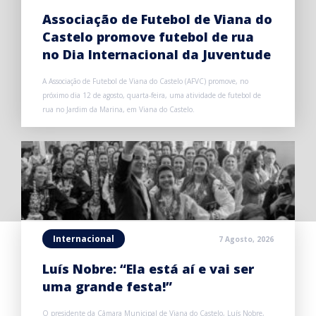
Associação de Futebol de Viana do
Castelo promove futebol de rua
no Dia Internacional da Juventude
A Associação de Futebol de Viana do Castelo (AFVC) promove, no
próximo dia 12 de agosto, quarta-feira, uma atividade de futebol de
rua no Jardim da Marina, em Viana do Castelo.
Internacional
7 Agosto, 2026
Luís Nobre: “Ela está aí e vai ser
uma grande festa!”
O presidente da Câmara Municipal de Viana do Castelo, Luís Nobre,