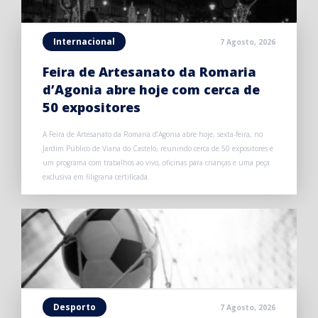
Internacional
7 Agosto, 2026
Feira de Artesanato da Romaria
d’Agonia abre hoje com cerca de
50 expositores
A Feira de Artesanato da Romaria d’Agonia abre hoje, sexta-feira, no
Jardim Público de Viana do Castelo, reunindo cerca de 50 expositores e
um programa com trabalhos ao vivo, oficinas para crianças e uma peça
exclusiva em filigrana certificada.
Desporto
7 Agosto, 2026