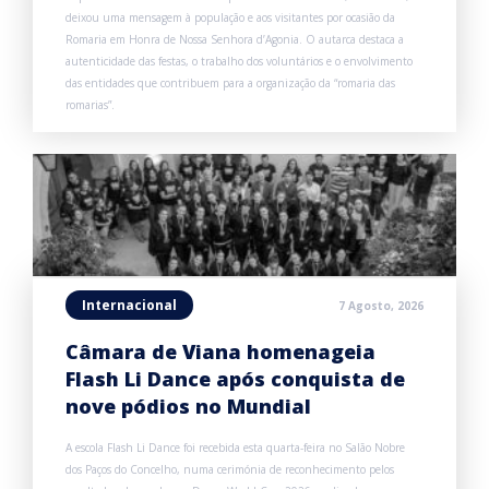
deixou uma mensagem à população e aos visitantes por ocasião da
Romaria em Honra de Nossa Senhora d’Agonia. O autarca destaca a
autenticidade das festas, o trabalho dos voluntários e o envolvimento
das entidades que contribuem para a organização da “romaria das
romarias”.
Internacional
7 Agosto, 2026
Câmara de Viana homenageia
Flash Li Dance após conquista de
nove pódios no Mundial
A escola Flash Li Dance foi recebida esta quarta-feira no Salão Nobre
dos Paços do Concelho, numa cerimónia de reconhecimento pelos