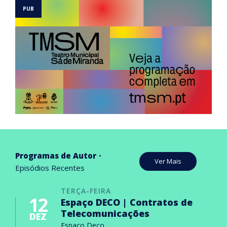
Programas de Autor
Ver Mais
Episódios Recentes
TERÇA-FEIRA
12
Espaço DECO | Contratos de
Telecomunicações
DEZ
Espaço Deco