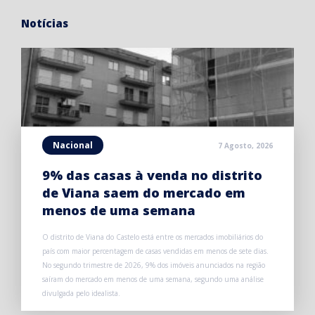
Notícias
Nacional
7 Agosto, 2026
9% das casas à venda no distrito
de Viana saem do mercado em
menos de uma semana
O distrito de Viana do Castelo está entre os mercados imobiliários do
país com maior percentagem de casas vendidas em menos de sete dias.
No segundo trimestre de 2026, 9% dos imóveis anunciados na região
saíram do mercado em menos de uma semana, segundo uma análise
divulgada pelo idealista.