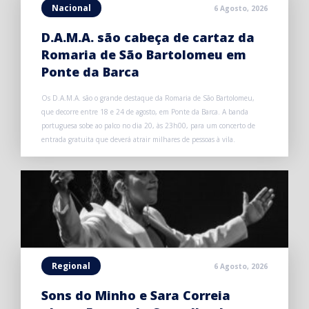
Nacional
6 Agosto, 2026
D.A.M.A. são cabeça de cartaz da
Romaria de São Bartolomeu em
Ponte da Barca
Os D.A.M.A. são o grande destaque da Romaria de São Bartolomeu,
que decorre entre 18 e 24 de agosto, em Ponte da Barca. A banda
portuguesa sobe ao palco no dia 20, às 23h00, para um concerto de
entrada gratuita que deverá atrair milhares de pessoas à vila.
Regional
6 Agosto, 2026
Sons do Minho e Sara Correia