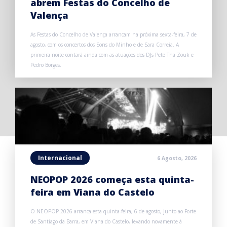
abrem Festas do Concelho de
Valença
As Festas do Concelho de Valença arrancam na próxima sexta-feira, 7 de
agosto, com os concertos dos Sons do Minho e de Sara Correia. A
primeira noite contará ainda com as atuações dos DJs Pete Tha Zouk e
Pedro Borges.
Internacional
6 Agosto, 2026
NEOPOP 2026 começa esta quinta-
feira em Viana do Castelo
O NEOPOP 2026 arranca esta quinta-feira, 6 de agosto, junto ao Forte
de Santiago da Barra, em Viana do Castelo, levando novamente à