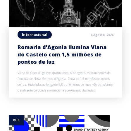
Internacional
6 Agosto, 2026
Romaria d’Agonia ilumina Viana
do Castelo com 1,5 milhões de
pontos de luz
Viana do Castelo liga esta quinta-feira, 6 de agosto, as iluminações da
Romaria de Nossa Senhora d’Agonia. Cerca de 1,5 milhões de pontos
de luz, instalados ao longo de 9,8 quilómetros de ruas, vão transformar
o ambiente da cidade e anunciar a aproximação das festas.