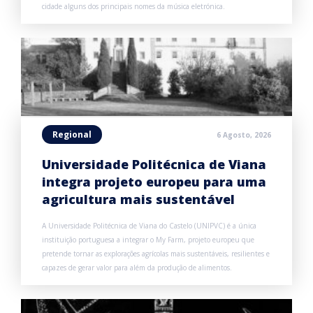
cidade alguns dos principais nomes da música eletrónica.
Regional
6 Agosto, 2026
Universidade Politécnica de Viana
integra projeto europeu para uma
agricultura mais sustentável
A Universidade Politécnica de Viana do Castelo (UNIPVC) é a única
instituição portuguesa a integrar o My Farm, projeto europeu que
pretende tornar as explorações agrícolas mais sustentáveis, resilientes e
capazes de gerar valor para além da produção de alimentos.