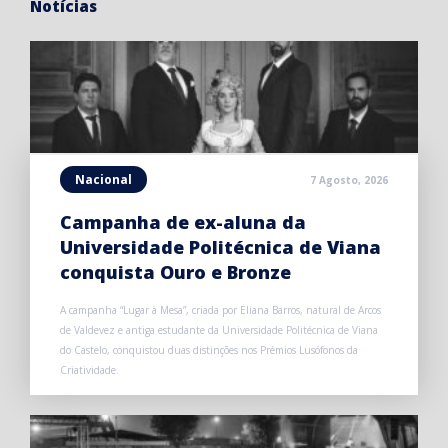
Notícias
Nacional
7 Agosto, 2026
Campanha de ex-aluna da
Universidade Politécnica de Viana
conquista Ouro e Bronze
A campanha “Lugar à Mesa”, criada por Eliana Barros, natural de Arcos
de Valdevez e antiga estudante da Universidade Politécnica de Viana
do Castelo, conquistou duas distinções nos Prémios Lusófonos da
Criatividade.