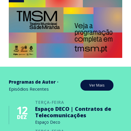
Programas de Autor
Ver Mais
Episódios Recentes
TERÇA-FEIRA
12
Espaço DECO | Contratos de
Telecomunicações
DEZ
Espaço Deco