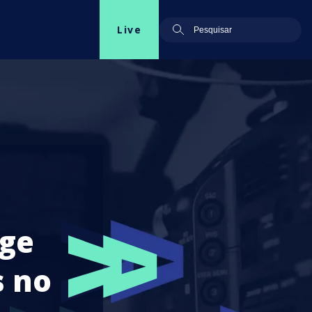
Live
nge
s no