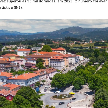
evez superou as 90 mil dormidas, em 2023. O número foi ava
tística (INE).