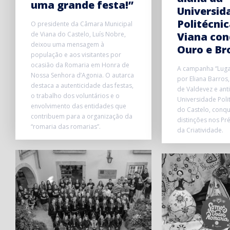
uma grande festa!”
Universid
Politécnic
O presidente da Câmara Municipal
de Viana do Castelo, Luís Nobre,
Viana con
deixou uma mensagem à
Ouro e Br
população e aos visitantes por
ocasião da Romaria em Honra de
A campanha “Lugar
Nossa Senhora d’Agonia. O autarca
por Eliana Barros,
destaca a autenticidade das festas,
de Valdevez e ant
o trabalho dos voluntários e o
Universidade Poli
envolvimento das entidades que
do Castelo, conqu
contribuem para a organização da
distinções nos P
“romaria das romarias”.
da Criatividade.