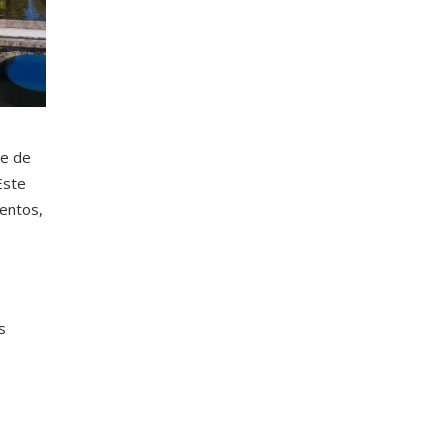
de de
Este
entos,
s