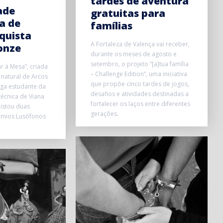
tardes de aventura
ade
gratuitas para
a de
famílias
quista
A Fortaleza de Valença vai receber,
onze
durante os meses de agosto e
setembro, o projeto “[a]tua família
 à Mesa”, criada
– Challenge Edition”, uma iniciativa
 natural de Arcos
que propõe cinco tardes de jogos,
iga estudante da
desafios e atividades destinadas a
técnica de Viana
fortalecer os laços entre diferentes
istou duas
gerações.
rémios Lusófonos