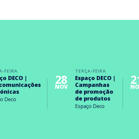
A-FEIRA
TERÇA-FEIRA
28
2
ço DECO |
Espaço DECO |
ecomunicações
Campanhas
NOV
NO
rónicas
de promoção
de produtos
ço Deco
Espaço Deco