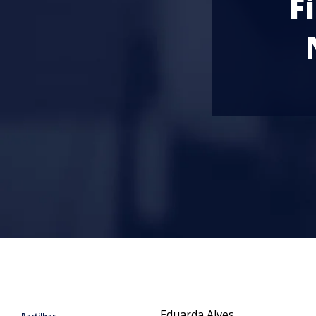
F
Eduarda Alves