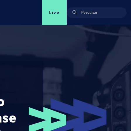
Live
o
ase