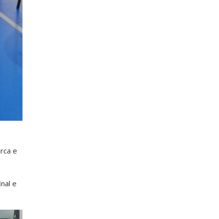
rca e
nal e