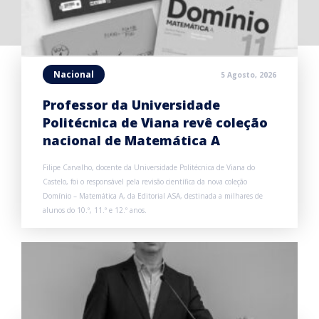
Nacional
5 Agosto, 2026
Professor da Universidade
Politécnica de Viana revê coleção
nacional de Matemática A
Filipe Carvalho, docente da Universidade Politécnica de Viana do
Castelo, foi o responsável pela revisão científica da nova coleção
Domínio – Matemática A, da Editorial ASA, destinada a milhares de
alunos do 10.º, 11.º e 12.º anos.