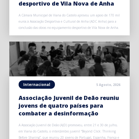
desportivo de Vila Nova de Anha
A Câmara Municipal de Viana do Castelo aprovou um apoio de 170 mil
euros à Associação Desportiva e Cultural de Anha (ADC Anha) para a
conclusão das obras no equipamento desportivo de Vila Nova de Anha.
Internacional
5 Agosto, 2026
Associação Juvenil de Deão reuniu
jovens de quatro países para
combater a desinformação
A Associação Juvenil de Deão (AJD) promoveu, entre 21 e 30 de julho,
em Viana do Castelo, o intercâmbio juvenil “Beyond Click: Thinking
Before Sharing”, que reuniu 20 jovens de Portugal, Espanha, França e