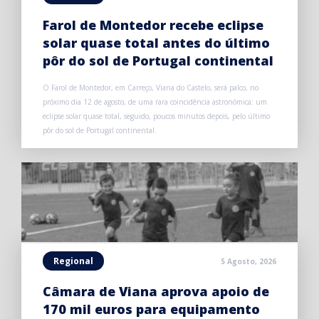
Farol de Montedor recebe eclipse
solar quase total antes do último
pôr do sol de Portugal continental
O Farol de Montedor, em Carreço, Viana do Castelo, será palco, no
próximo dia 12 de agosto, de uma rara coincidência astronómica: um
eclipse solar quase total, seguido, poucos minutos depois, pelo último
pôr do sol de Portugal continental.
Regional
5 Agosto, 2026
Câmara de Viana aprova apoio de
170 mil euros para equipamento