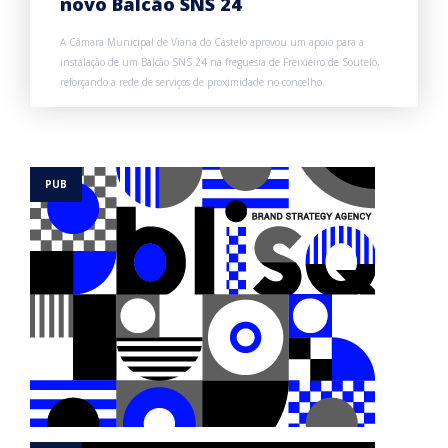
novo Balcão SNS 24
A Câmara Municipal de Viana do Castelo aprovou um apoio para a
instalação de um Balcão SNS 24 na freguesia de Freixieiro de Soutelo,
reforçando a rede de serviços de proximidade no concelho.