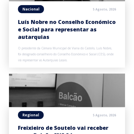
Nacional
5 Agosto, 2026
Luís Nobre no Conselho Económico
e Social para representar as
autarquias
O presidente da Câmara Municipal de Viana do Castelo, Luís Nobre,
foi designado conselheiro do Conselho Económico e Social (CES), onde
irá representar as Autarquias Locais.
Regional
5 Agosto, 2026
Freixieiro de Soutelo vai receber