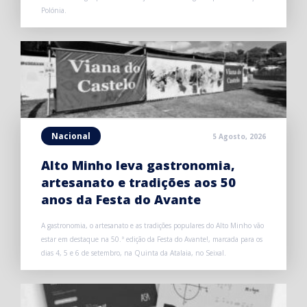
Polónia.
Nacional
5 Agosto, 2026
Alto Minho leva gastronomia,
artesanato e tradições aos 50
anos da Festa do Avante
A gastronomia, o artesanato e as tradições populares do Alto Minho vão
estar em destaque na 50.ª edição da Festa do Avante!, marcada para os
dias 4, 5 e 6 de setembro, na Quinta da Atalaia, no Seixal.