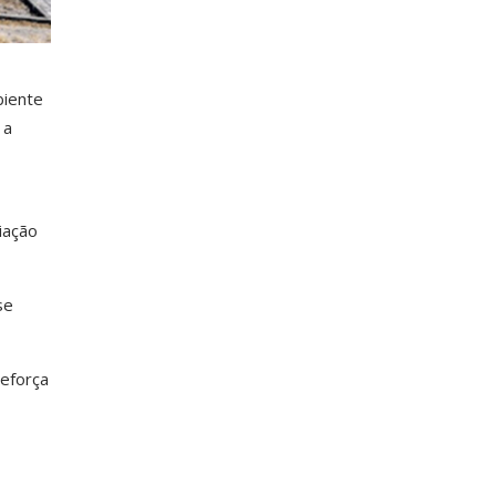
biente
 a
iação
se
eforça