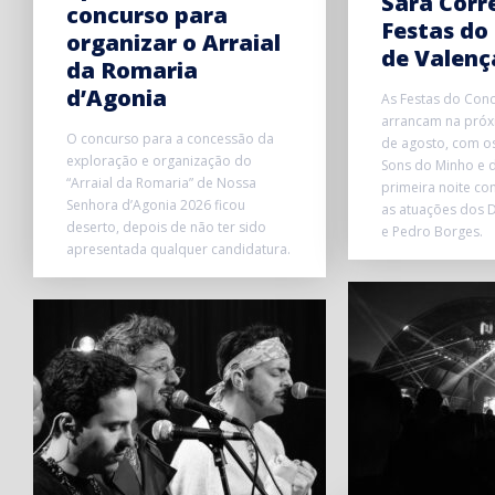
Sara Corr
concurso para
Festas do
organizar o Arraial
de Valenç
da Romaria
d’Agonia
As Festas do Conc
arrancam na próxi
O concurso para a concessão da
de agosto, com o
exploração e organização do
Sons do Minho e d
“Arraial da Romaria” de Nossa
primeira noite co
Senhora d’Agonia 2026 ficou
as atuações dos D
deserto, depois de não ter sido
e Pedro Borges.
apresentada qualquer candidatura.