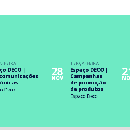
A-FEIRA
TERÇA-FEIRA
28
2
ço DECO |
Espaço DECO |
ecomunicações
Campanhas
NOV
NO
rónicas
de promoção
de produtos
ço Deco
Espaço Deco