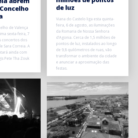
eia abrem
de luz
 Concelho
a
Viana do Castelo liga esta quinta-
feira, 6 de agosto, as iluminações
elho de Valença
da Romaria de Nossa Senhora
ma sexta-feira, 7
d’Agonia. Cerca de 1,5 milhões de
s concertos dos
pontos de luz, instalados ao longo
e Sara Correia. A
de 9,8 quilómetros de ruas, vão
ntará ainda com
transformar o ambiente da cidade
Js Pete Tha Zouk
e anunciar a aproximação das
festas.