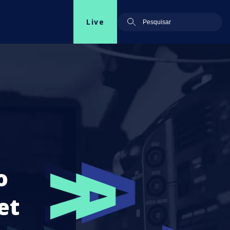
Live
o
et