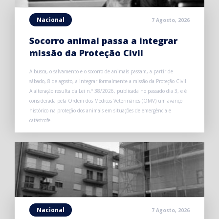
Nacional
7 Agosto, 2026
Socorro animal passa a integrar
missão da Proteção Civil
A busca, o salvamento e o socorro de animais passam, a partir de
sábado, 8 de agosto, a integrar formalmente a missão da Proteção Civil.
A alteração resulta da Lei n.º 38/2026, publicada no passado dia 3, e é
considerada pela Ordem dos Médicos Veterinários (OMV) um avanço
histórico na proteção dos animais em situações de emergência e
catástrofe.
Nacional
7 Agosto, 2026