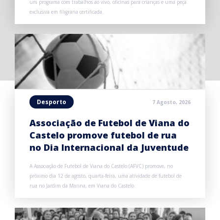
um programa com trabalhos ao vivo, oficinas para crianças e uma peça
exclusiva em filigrana certificada.
Desporto
7 Agosto, 2026
Associação de Futebol de Viana do
Castelo promove futebol de rua
no Dia Internacional da Juventude
A Associação de Futebol de Viana do Castelo (AFVC) promove, no
próximo dia 12 de agosto, quarta-feira, uma atividade de futebol de
rua no Jardim da Marina, em Viana do Castelo.