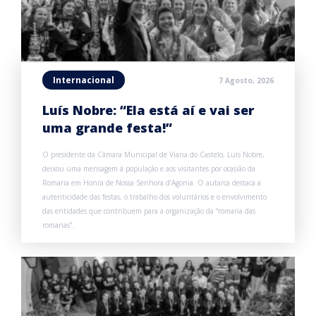
Internacional
7 Agosto, 2026
Luís Nobre: “Ela está aí e vai ser
uma grande festa!”
O presidente da Câmara Municipal de Viana do Castelo, Luís Nobre,
deixou uma mensagem à população e aos visitantes por ocasião da
Romaria em Honra de Nossa Senhora d’Agonia. O autarca destaca a
autenticidade das festas, o trabalho dos voluntários e o envolvimento
das entidades que contribuem para a organização da “romaria das
romarias”.