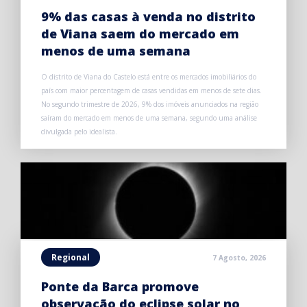
9% das casas à venda no distrito
de Viana saem do mercado em
menos de uma semana
O distrito de Viana do Castelo está entre os mercados imobiliários do
país com maior percentagem de casas vendidas em menos de sete dias.
No segundo trimestre de 2026, 9% dos imóveis anunciados na região
saíram do mercado em menos de uma semana, segundo uma análise
divulgada pelo idealista.
Regional
7 Agosto, 2026
Ponte da Barca promove
observação do eclipse solar no