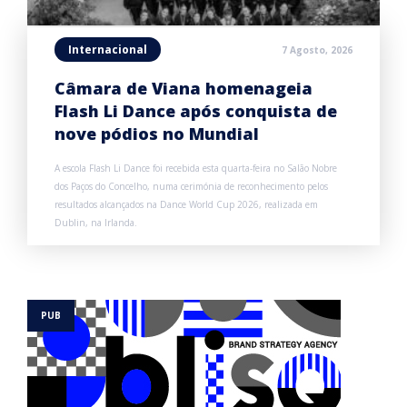
Internacional
7 Agosto, 2026
Câmara de Viana homenageia
Flash Li Dance após conquista de
nove pódios no Mundial
A escola Flash Li Dance foi recebida esta quarta-feira no Salão Nobre
dos Paços do Concelho, numa cerimónia de reconhecimento pelos
resultados alcançados na Dance World Cup 2026, realizada em
Dublin, na Irlanda.