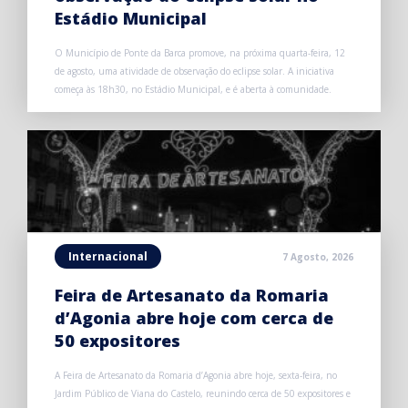
Estádio Municipal
O Município de Ponte da Barca promove, na próxima quarta-feira, 12
de agosto, uma atividade de observação do eclipse solar. A iniciativa
começa às 18h30, no Estádio Municipal, e é aberta à comunidade.
Internacional
7 Agosto, 2026
Feira de Artesanato da Romaria
d’Agonia abre hoje com cerca de
50 expositores
A Feira de Artesanato da Romaria d’Agonia abre hoje, sexta-feira, no
Jardim Público de Viana do Castelo, reunindo cerca de 50 expositores e