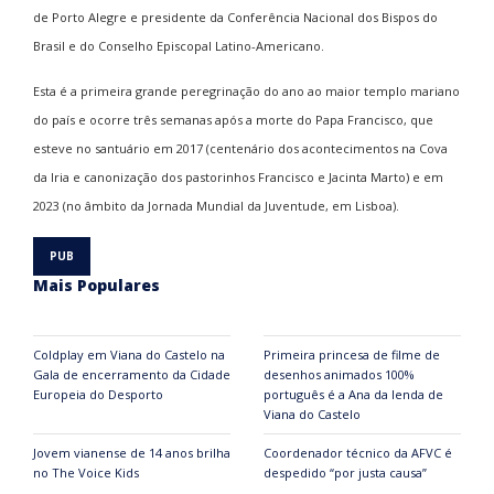
de Porto Alegre e presidente da Conferência Nacional dos Bispos do
Brasil e do Conselho Episcopal Latino-Americano.
Esta é a primeira grande peregrinação do ano ao maior templo mariano
do país e ocorre três semanas após a morte do Papa Francisco, que
esteve no santuário em 2017 (centenário dos acontecimentos na Cova
da Iria e canonização dos pastorinhos Francisco e Jacinta Marto) e em
2023 (no âmbito da Jornada Mundial da Juventude, em Lisboa).
Mais Populares
Coldplay em Viana do Castelo na
Primeira princesa de filme de
Gala de encerramento da Cidade
desenhos animados 100%
Europeia do Desporto
português é a Ana da lenda de
Viana do Castelo
Jovem vianense de 14 anos brilha
Coordenador técnico da AFVC é
no The Voice Kids
despedido “por justa causa”