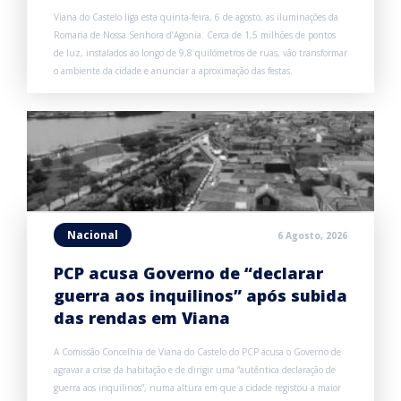
Viana do Castelo liga esta quinta-feira, 6 de agosto, as iluminações da
Romaria de Nossa Senhora d’Agonia. Cerca de 1,5 milhões de pontos
de luz, instalados ao longo de 9,8 quilómetros de ruas, vão transformar
o ambiente da cidade e anunciar a aproximação das festas.
Nacional
6 Agosto, 2026
PCP acusa Governo de “declarar
guerra aos inquilinos” após subida
das rendas em Viana
A Comissão Concelhia de Viana do Castelo do PCP acusa o Governo de
agravar a crise da habitação e de dirigir uma “autêntica declaração de
guerra aos inquilinos”, numa altura em que a cidade registou a maior