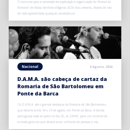
O concurso para a concessão da exploração e organização do “Arraial da
Romaria” de Nossa Senhora d’Agonia 2026 ficou deserto, depois de não
ter sido apresentada qualquer candidatura.
Nacional
6 Agosto, 2026
D.A.M.A. são cabeça de cartaz da
Romaria de São Bartolomeu em
Ponte da Barca
Os D.A.M.A. são o grande destaque da Romaria de São Bartolomeu,
que decorre entre 18 e 24 de agosto, em Ponte da Barca. A banda
portuguesa sobe ao palco no dia 20, às 23h00, para um concerto de
entrada gratuita que deverá atrair milhares de pessoas à vila.