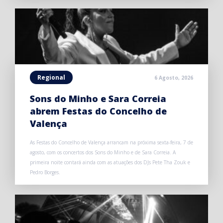
Regional
6 Agosto, 2026
Sons do Minho e Sara Correia
abrem Festas do Concelho de
Valença
As Festas do Concelho de Valença arrancam na próxima sexta-feira, 7 de
agosto, com os concertos dos Sons do Minho e de Sara Correia. A
primeira noite contará ainda com as atuações dos DJs Pete Tha Zouk e
Pedro Borges.