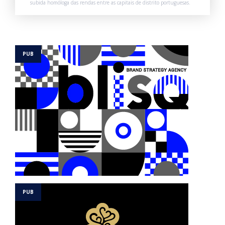
subida homóloga das rendas entre as capitais de distrito portuguesas.