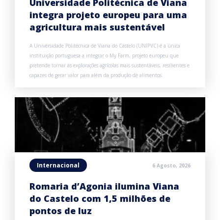
Universidade Politécnica de Viana
integra projeto europeu para uma
agricultura mais sustentável
A Universidade Politécnica de Viana do Castelo (UNIPVC) é a única
instituição portuguesa a integrar o My Farm, projeto europeu que
pretende tornar as explorações agrícolas mais sustentáveis, resilientes e
capazes de gerar valor para além da produção de alimentos.
Internacional
6 Agosto, 2026
Romaria d’Agonia ilumina Viana
do Castelo com 1,5 milhões de
pontos de luz