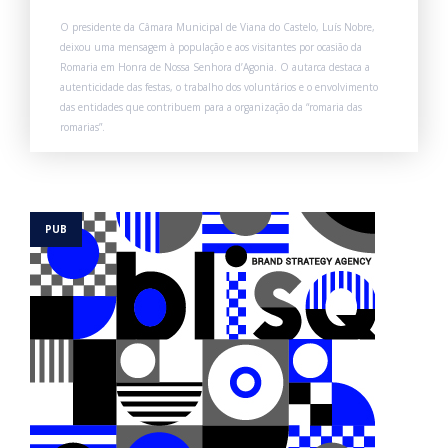
O presidente da Câmara Municipal de Viana do Castelo, Luís Nobre,
deixou uma mensagem à população e aos visitantes por ocasião da
Romaria em Honra de Nossa Senhora d’Agonia. O autarca destaca a
autenticidade das festas, o trabalho dos voluntários e o envolvimento
das entidades que contribuem para a organização da “romaria das
romarias”.