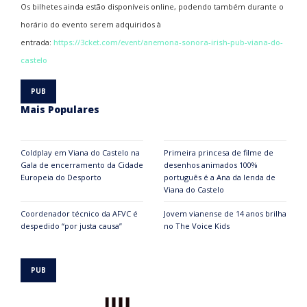
Os bilhetes ainda estão disponíveis online, podendo também durante o
horário do evento serem adquiridos à
entrada:
https://3cket.com/event/anemona-sonora-irish-pub-viana-do-
castelo
Mais Populares
Coldplay em Viana do Castelo na
Primeira princesa de filme de
Gala de encerramento da Cidade
desenhos animados 100%
Europeia do Desporto
português é a Ana da lenda de
Viana do Castelo
Coordenador técnico da AFVC é
Jovem vianense de 14 anos brilha
despedido “por justa causa”
no The Voice Kids