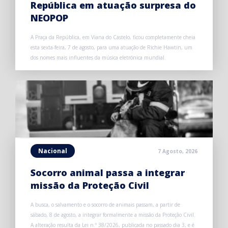
República em atuação surpresa do
NEOPOP
A Praça da República, em Viana do Castelo, ficou completamente cheia
esta sexta-feira, 7 de agosto, para uma atuação de Richie Hawtin, um
dos nomes mais influentes da música eletrónica mundial.
Nacional
7 Agosto, 2026
Socorro animal passa a integrar
missão da Proteção Civil
A busca, o salvamento e o socorro de animais passam, a partir de
sábado, 8 de agosto, a integrar formalmente a missão da Proteção Civil.
A alteração resulta da Lei n.º 38/2026, publicada no passado dia 3, e é