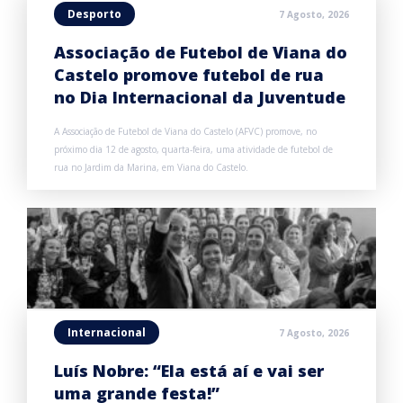
Desporto
7 Agosto, 2026
Associação de Futebol de Viana do
Castelo promove futebol de rua
no Dia Internacional da Juventude
A Associação de Futebol de Viana do Castelo (AFVC) promove, no
próximo dia 12 de agosto, quarta-feira, uma atividade de futebol de
rua no Jardim da Marina, em Viana do Castelo.
Internacional
7 Agosto, 2026
Luís Nobre: “Ela está aí e vai ser
uma grande festa!”