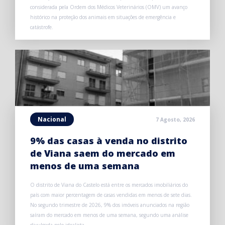
considerada pela Ordem dos Médicos Veterinários (OMV) um avanço
histórico na proteção dos animais em situações de emergência e
catástrofe.
Nacional
7 Agosto, 2026
9% das casas à venda no distrito
de Viana saem do mercado em
menos de uma semana
O distrito de Viana do Castelo está entre os mercados imobiliários do
país com maior percentagem de casas vendidas em menos de sete dias.
No segundo trimestre de 2026, 9% dos imóveis anunciados na região
saíram do mercado em menos de uma semana, segundo uma análise
divulgada pelo idealista.