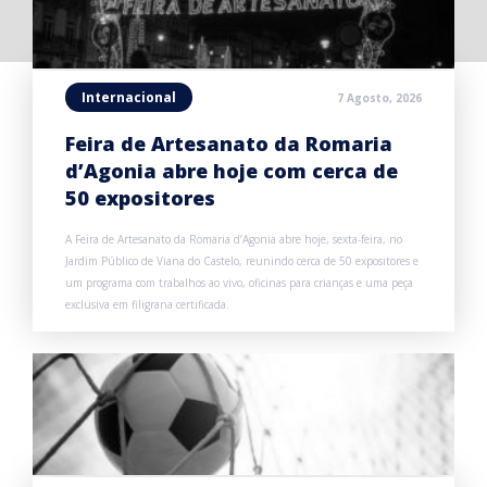
Internacional
7 Agosto, 2026
Feira de Artesanato da Romaria
d’Agonia abre hoje com cerca de
50 expositores
A Feira de Artesanato da Romaria d’Agonia abre hoje, sexta-feira, no
Jardim Público de Viana do Castelo, reunindo cerca de 50 expositores e
um programa com trabalhos ao vivo, oficinas para crianças e uma peça
exclusiva em filigrana certificada.