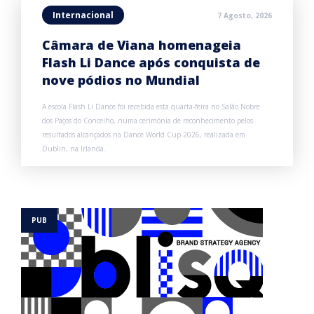
Internacional
7 Agosto, 2026
Câmara de Viana homenageia
Flash Li Dance após conquista de
nove pódios no Mundial
A escola Flash Li Dance foi recebida esta quarta-feira no Salão Nobre
dos Paços do Concelho, numa cerimónia de reconhecimento pelos
resultados alcançados na Dance World Cup 2026, realizada em
Dublin, na Irlanda.