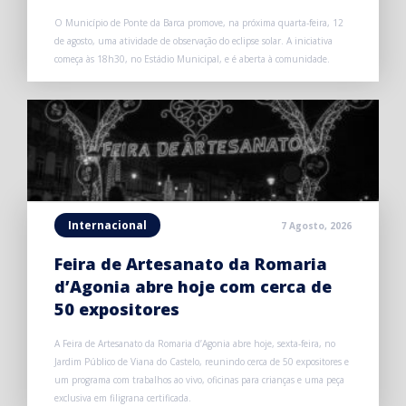
O Município de Ponte da Barca promove, na próxima quarta-feira, 12
de agosto, uma atividade de observação do eclipse solar. A iniciativa
começa às 18h30, no Estádio Municipal, e é aberta à comunidade.
Internacional
7 Agosto, 2026
Feira de Artesanato da Romaria
d’Agonia abre hoje com cerca de
50 expositores
A Feira de Artesanato da Romaria d’Agonia abre hoje, sexta-feira, no
Jardim Público de Viana do Castelo, reunindo cerca de 50 expositores e
um programa com trabalhos ao vivo, oficinas para crianças e uma peça
exclusiva em filigrana certificada.