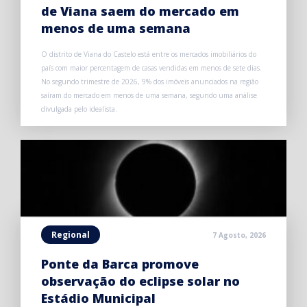
de Viana saem do mercado em
menos de uma semana
O distrito de Viana do Castelo está entre os mercados imobiliários do
país com maior percentagem de casas vendidas em menos de sete dias.
No segundo trimestre de 2026, 9% dos imóveis anunciados na região
saíram do mercado em menos de uma semana, segundo uma análise
divulgada pelo idealista.
Regional
7 Agosto, 2026
Ponte da Barca promove
observação do eclipse solar no
Estádio Municipal