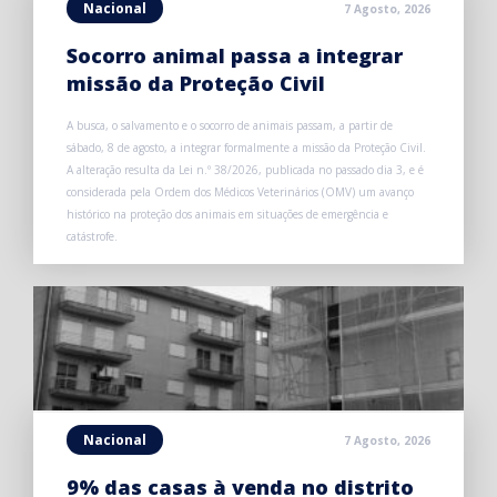
Nacional
7 Agosto, 2026
Socorro animal passa a integrar
missão da Proteção Civil
A busca, o salvamento e o socorro de animais passam, a partir de
sábado, 8 de agosto, a integrar formalmente a missão da Proteção Civil.
A alteração resulta da Lei n.º 38/2026, publicada no passado dia 3, e é
considerada pela Ordem dos Médicos Veterinários (OMV) um avanço
histórico na proteção dos animais em situações de emergência e
catástrofe.
Nacional
7 Agosto, 2026
9% das casas à venda no distrito