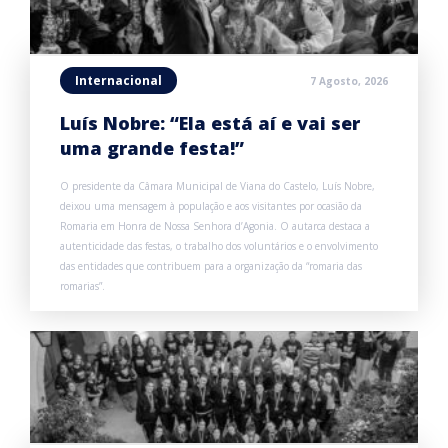
Internacional
7 Agosto, 2026
Luís Nobre: “Ela está aí e vai ser
uma grande festa!”
O presidente da Câmara Municipal de Viana do Castelo, Luís Nobre,
deixou uma mensagem à população e aos visitantes por ocasião da
Romaria em Honra de Nossa Senhora d’Agonia. O autarca destaca a
autenticidade das festas, o trabalho dos voluntários e o envolvimento
das entidades que contribuem para a organização da “romaria das
romarias”.