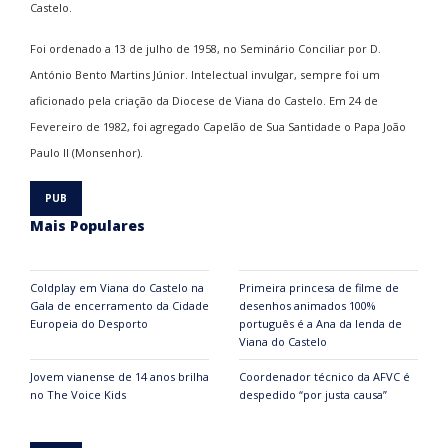
Castelo.
Foi ordenado a 13 de julho de 1958, no Seminário Conciliar por D.
António Bento Martins Júnior. Intelectual invulgar, sempre foi um
aficionado pela criação da Diocese de Viana do Castelo. Em 24 de
Fevereiro de 1982, foi agregado Capelão de Sua Santidade o Papa João
Paulo II (Monsenhor).
Mais Populares
Coldplay em Viana do Castelo na
Primeira princesa de filme de
Gala de encerramento da Cidade
desenhos animados 100%
Europeia do Desporto
português é a Ana da lenda de
Viana do Castelo
Jovem vianense de 14 anos brilha
Coordenador técnico da AFVC é
no The Voice Kids
despedido “por justa causa”