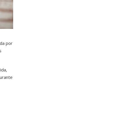
da por
s
ida,
durante