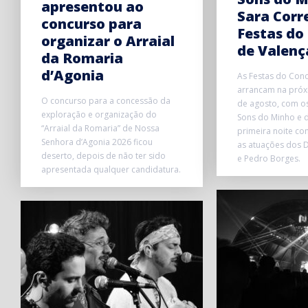
apresentou ao
Sara Corr
concurso para
Festas do
organizar o Arraial
de Valenç
da Romaria
d’Agonia
As Festas do Conc
arrancam na próxi
O concurso para a concessão da
de agosto, com o
exploração e organização do
Sons do Minho e d
“Arraial da Romaria” de Nossa
primeira noite co
Senhora d’Agonia 2026 ficou
as atuações dos D
deserto, depois de não ter sido
e Pedro Borges.
apresentada qualquer candidatura.