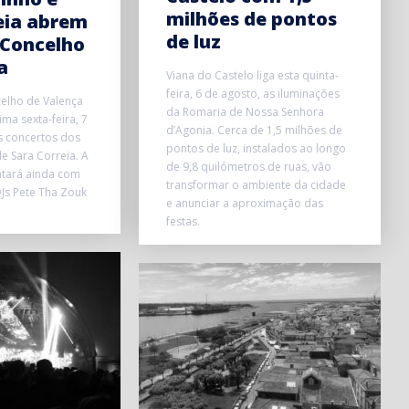
milhões de pontos
eia abrem
de luz
 Concelho
a
Viana do Castelo liga esta quinta-
feira, 6 de agosto, as iluminações
elho de Valença
da Romaria de Nossa Senhora
ma sexta-feira, 7
d’Agonia. Cerca de 1,5 milhões de
s concertos dos
pontos de luz, instalados ao longo
e Sara Correia. A
de 9,8 quilómetros de ruas, vão
ntará ainda com
transformar o ambiente da cidade
Js Pete Tha Zouk
e anunciar a aproximação das
festas.