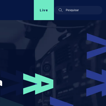
Live
a