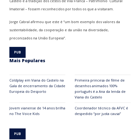
Castelo e a tradição dos cestos de Vila Franca – Património Cultural
Imaterial – fossem
reconhecidos por todos os que a visitaram.
Jorge Cabral afirmou que este é “um bom e
xemplo dos valores da
sustentabilidade, da cooperação e da união na diversidade,
preconizados na União Europeia”.
Mais Populares
Coldplay em Viana do Castelo na
Primeira princesa de filme de
Gala de encerramento da Cidade
desenhos animados 100%
Europeia do Desporto
português é a Ana da lenda de
Viana do Castelo
Jovem vianense de 14 anos brilha
Coordenador técnico da AFVC é
no The Voice Kids
despedido “por justa causa”