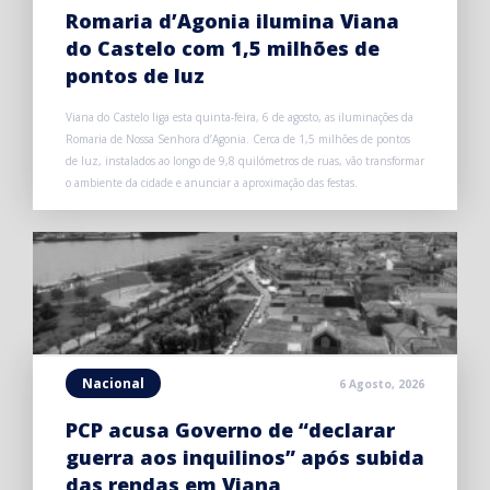
Romaria d’Agonia ilumina Viana
do Castelo com 1,5 milhões de
pontos de luz
Viana do Castelo liga esta quinta-feira, 6 de agosto, as iluminações da
Romaria de Nossa Senhora d’Agonia. Cerca de 1,5 milhões de pontos
de luz, instalados ao longo de 9,8 quilómetros de ruas, vão transformar
o ambiente da cidade e anunciar a aproximação das festas.
Nacional
6 Agosto, 2026
PCP acusa Governo de “declarar
guerra aos inquilinos” após subida
das rendas em Viana