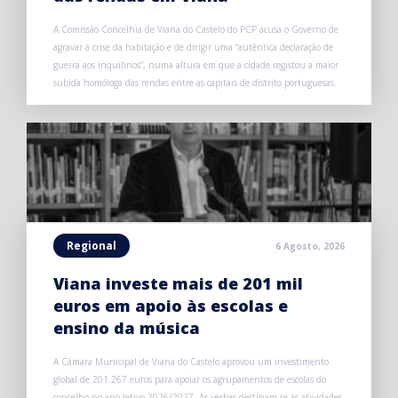
A Comissão Concelhia de Viana do Castelo do PCP acusa o Governo de
agravar a crise da habitação e de dirigir uma “autêntica declaração de
guerra aos inquilinos”, numa altura em que a cidade registou a maior
subida homóloga das rendas entre as capitais de distrito portuguesas.
Regional
6 Agosto, 2026
Viana investe mais de 201 mil
euros em apoio às escolas e
ensino da música
A Câmara Municipal de Viana do Castelo aprovou um investimento
global de 201.267 euros para apoiar os agrupamentos de escolas do
concelho no ano letivo 2026/2027. As verbas destinam-se às atividades