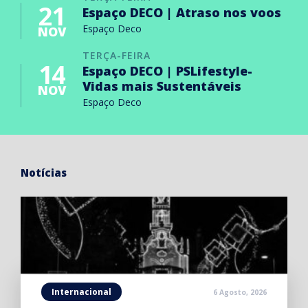
21
Espaço DECO | Atraso nos voos
Espaço Deco
NOV
TERÇA-FEIRA
14
Espaço DECO | PSLifestyle-
Vidas mais Sustentáveis
NOV
Espaço Deco
Notícias
Internacional
6 Agosto, 2026