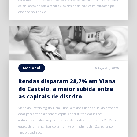
de animação e apoio à família e ao ensino da música na educação pré-
escolar e no 1.º ciclo.
Nacional
6 Agosto, 2026
Rendas disparam 28,7% em Viana
do Castelo, a maior subida entre
as capitais de distrito
Viana do Castelo registou, em julho, a maior subida anual do preço das
casas para arrendar entre as capitais de distrito e das regiões
autónomas analisadas pelo idealista. As rendas aumentaram 28,7% no
espaço de um ano, fixando-se num valor mediano de 12,2 euros por
metro quadrado.