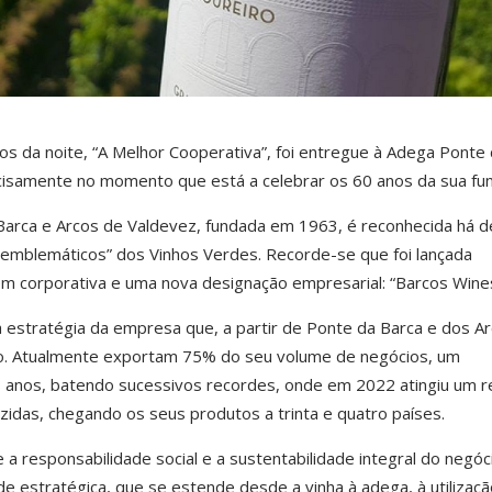
 da noite, “A Melhor Cooperativa”, foi entregue à Adega Ponte 
cisamente no momento que está a celebrar os 60 anos da sua fu
arca e Arcos de Valdevez, fundada em 1963, é reconhecida há 
emblemáticos” dos Vinhos Verdes. Recorde-se que foi lançada
 corporativa e uma nova designação empresarial: “Barcos Wines
 estratégia da empresa que, a partir de Ponte da Barca e dos A
do. Atualmente exportam 75% do seu volume de negócios, um
s anos, batendo sucessivos recordes, onde em 2022 atingiu um 
idas, chegando os seus produtos a trinta e quatro países.
a responsabilidade social e a sustentabilidade integral do negóci
de estratégica, que se estende desde a vinha à adega, à utilizaçã