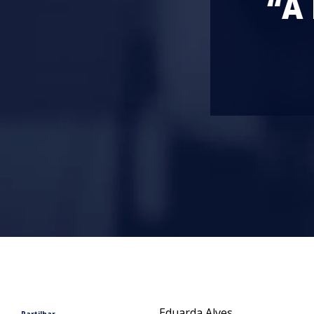
“A
Eduarda Alves