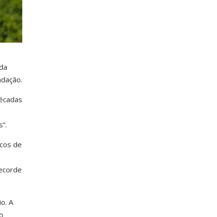
da
ndação.
décadas
”.
rcos de
recorde
o. A
o