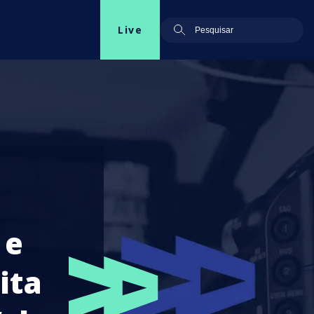
Live
 e
ita