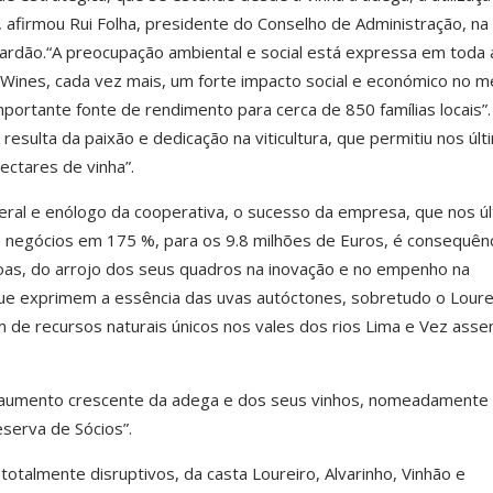
”, afirmou Rui Folha, presidente do Conselho de Administração, na
ardão.“A preocupação ambiental e social está expressa em toda 
 Wines, cada vez mais, um forte impacto social e económico no m
mportante fonte de rendimento para cerca de 850 famílias locais”.
resulta da paixão e dedicação na viticultura, que permitiu nos úl
ectares de vinha”.
geral e enólogo da cooperativa, o sucesso da empresa, que nos ú
 negócios em 175 %, para os 9.8 milhões de Euros, é consequênc
oas, do arrojo dos seus quadros na inovação e no empenho na
ue exprimem a essência das uvas autóctones, sobretudo o Loure
m de recursos naturais únicos nos vales dos rios Lima e Vez asse
aumento crescente da adega e dos seus vinhos, nomeadamente
serva de Sócios”.
otalmente disruptivos, da casta Loureiro, Alvarinho, Vinhão e