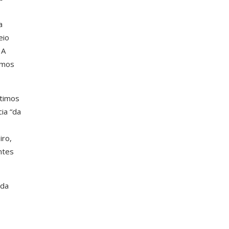
a
eio
 A
timos
ltimos
ia “da
iro,
ntes
 da