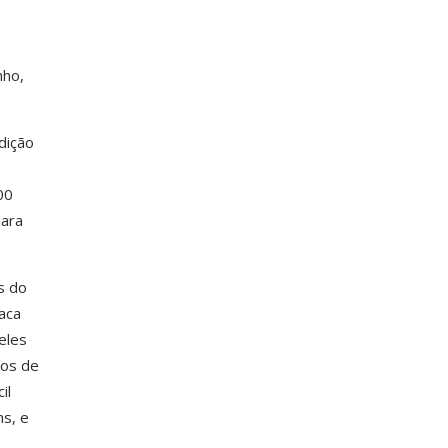
nho,
dição
00
para
s do
aca
eles
ios de
il
s, e