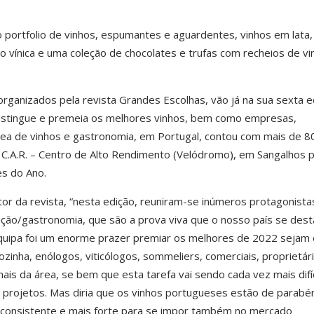
 portfolio de vinhos, espumantes e aguardentes, vinhos em lata,
ão vínica e uma coleção de chocolates e trufas com recheios de vi
rganizados pela revista Grandes Escolhas, vão já na sua sexta e
 distingue e premeia os melhores vinhos, bem como empresas,
 área de vinhos e gastronomia, em Portugal, contou com mais de 8
 C.A.R. – Centro de Alto Rendimento (Velódromo), em Sangalhos 
s do Ano.
or da revista, “nesta edição, reuniram-se inúmeros protagonista
ção/gastronomia, que são a prova viva que o nosso país se dest
quipa foi um enorme prazer premiar os melhores de 2022 sejam 
ozinha, enólogos, viticólogos, sommeliers, comerciais, proprietár
ais da área, se bem que esta tarefa vai sendo cada vez mais difíc
 projetos. Mas diria que os vinhos portugueses estão de parabén
 consistente e mais forte para se impor também no mercado