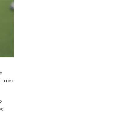
do
a, com
o
se