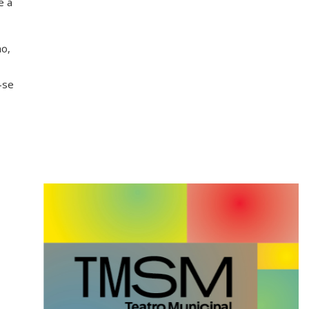
e a
o,
-se