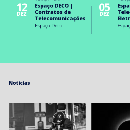
12
05
Espaço DECO |
Espa
Contratos de
Tel
DEZ
DEZ
Telecomunicações
Elet
Espaço Deco
Espa
Notícias