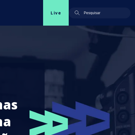
Live
nas
na