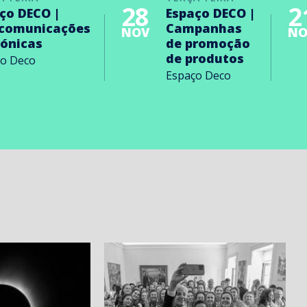
28
2
ço DECO |
Espaço DECO |
ecomunicações
Campanhas
NOV
NO
rónicas
de promoção
de produtos
ço Deco
Espaço Deco