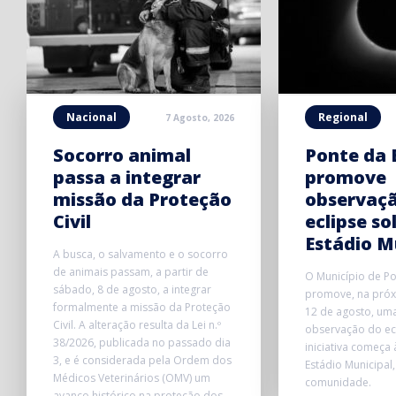
Nacional
Regional
7 Agosto, 2026
Socorro animal
Ponte da 
passa a integrar
promove
missão da Proteção
observaç
Civil
eclipse so
Estádio M
A busca, o salvamento e o socorro
de animais passam, a partir de
O Município de P
sábado, 8 de agosto, a integrar
promove, na próxi
formalmente a missão da Proteção
12 de agosto, uma
Civil. A alteração resulta da Lei n.º
observação do ecl
38/2026, publicada no passado dia
iniciativa começa
3, e é considerada pela Ordem dos
Estádio Municipal,
Médicos Veterinários (OMV) um
comunidade.
avanço histórico na proteção dos