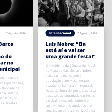
Internacional
7 Agosto, 2026
7 Agosto, 2026
Barca
Luís Nobre: “Ela
está aí e vai ser
ão do
uma grande festa!”
lar no
O presidente da Câmara Municipal
unicipal
de Viana do Castelo, Luís Nobre,
deixou uma mensagem à
onte da Barca
população e aos visitantes por
ma quarta-feira,
ocasião da Romaria em Honra de
 atividade de
Nossa Senhora d’Agonia. O autarca
ipse solar. A
destaca a autenticidade das festas,
 às 18h30, no
o trabalho dos voluntários e o
 e é aberta à
envolvimento das entidades que
contribuem para a organização da