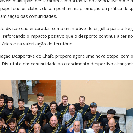
áveis municipais destacaram a importância do associativismo e 
 papel que os clubes desempenham na promoção da prática desp
namização das comunidades.
a de divisão são encaradas como um motivo de orgulho para a fre
, reforçando o impacto positivo que o desporto continua a ter no
ários e na valorização do território.
ciação Desportiva de Chafé prepara agora uma nova etapa, com 
o Distrital e dar continuidade ao crescimento desportivo alcançad