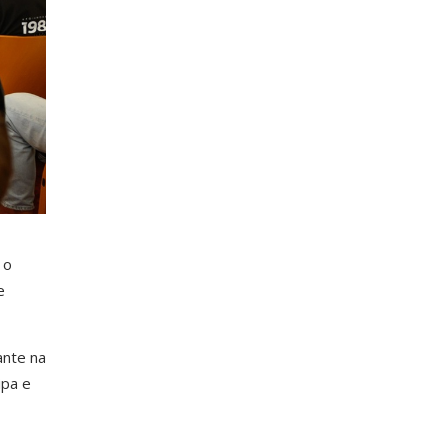
 o
e
ante na
ipa e