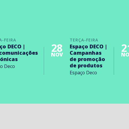
A-FEIRA
TERÇA-FEIRA
28
2
ço DECO |
Espaço DECO |
ecomunicações
Campanhas
NOV
NO
rónicas
de promoção
de produtos
ço Deco
Espaço Deco