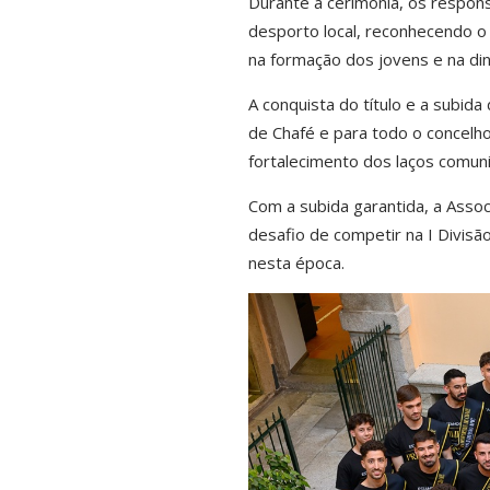
Durante a cerimónia, os respons
desporto local, reconhecendo o
na formação dos jovens e na di
A conquista do título e a subid
de Chafé e para todo o concelho
fortalecimento dos laços comunit
Com a subida garantida, a Asso
desafio de competir na I Divisã
nesta época.