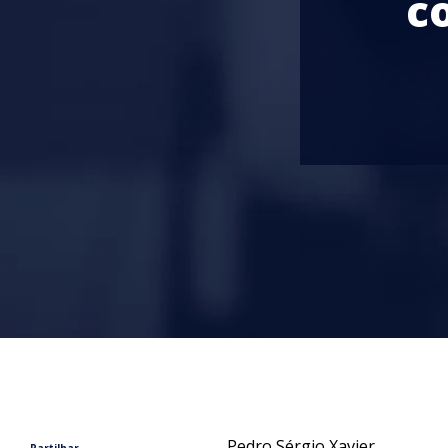
c
Pedro Sérgio Xavier