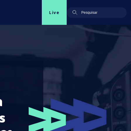
Live
a
s