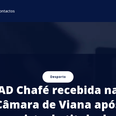
ontactos
Desporto
AD Chafé recebida n
Câmara de Viana apó