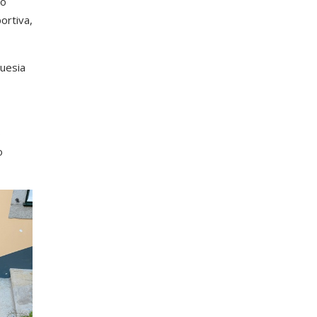
do
ortiva,
guesia
o
o