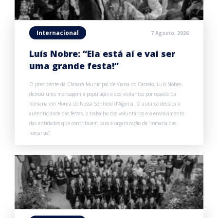
Internacional
7 Agosto, 2026
Luís Nobre: “Ela está aí e vai ser
uma grande festa!”
O presidente da Câmara Municipal de Viana do Castelo, Luís Nobre,
deixou uma mensagem à população e aos visitantes por ocasião da
Romaria em Honra de Nossa Senhora d’Agonia. O autarca destaca a
autenticidade das festas, o trabalho dos voluntários e o envolvimento
das entidades que contribuem para a organização da “romaria das
romarias”.