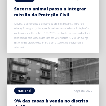
Socorro animal passa a integrar
missão da Proteção Civil
A busca, o salvamento e o socorro de animais passam, a partir de
sábado, 8 de agosto, a integrar formalmente a missão da Proteção Civil.
A alteração resulta da Lei n.º 38/2026, publicada no passado dia 3, e é
considerada pela Ordem dos Médicos Veterinários (OMV) um avanço
histórico na proteção dos animais em situações de emergência e
catástrofe.
Nacional
7 Agosto, 2026
9% das casas à venda no distrito