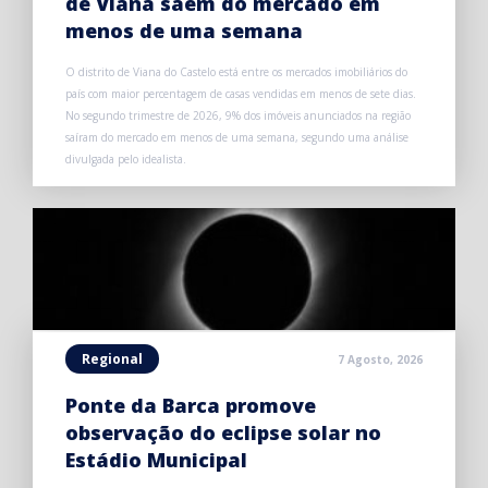
de Viana saem do mercado em
menos de uma semana
O distrito de Viana do Castelo está entre os mercados imobiliários do
país com maior percentagem de casas vendidas em menos de sete dias.
No segundo trimestre de 2026, 9% dos imóveis anunciados na região
saíram do mercado em menos de uma semana, segundo uma análise
divulgada pelo idealista.
Regional
7 Agosto, 2026
Ponte da Barca promove
observação do eclipse solar no
Estádio Municipal