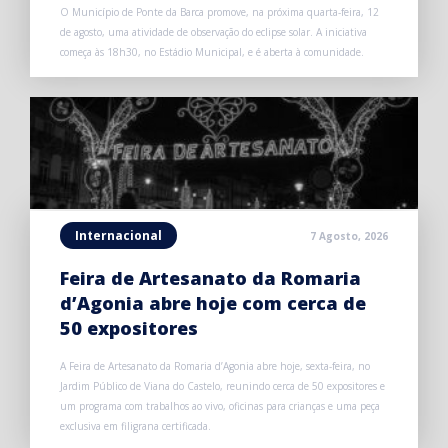
O Município de Ponte da Barca promove, na próxima quarta-feira, 12
de agosto, uma atividade de observação do eclipse solar. A iniciativa
começa às 18h30, no Estádio Municipal, e é aberta à comunidade.
Internacional
7 Agosto, 2026
Feira de Artesanato da Romaria
d’Agonia abre hoje com cerca de
50 expositores
A Feira de Artesanato da Romaria d’Agonia abre hoje, sexta-feira, no
Jardim Público de Viana do Castelo, reunindo cerca de 50 expositores e
um programa com trabalhos ao vivo, oficinas para crianças e uma peça
exclusiva em filigrana certificada.