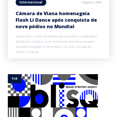
Internacional
7 Agosto, 2026
Câmara de Viana homenageia
Flash Li Dance após conquista de
nove pódios no Mundial
A escola Flash Li Dance foi recebida esta quarta-feira no Salão Nobre
dos Paços do Concelho, numa cerimónia de reconhecimento pelos
resultados alcançados na Dance World Cup 2026, realizada em
Dublin, na Irlanda.