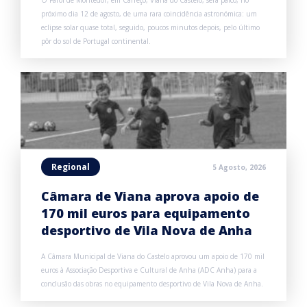
O Farol de Montedor, em Carreço, Viana do Castelo, será palco, no
próximo dia 12 de agosto, de uma rara coincidência astronómica: um
eclipse solar quase total, seguido, poucos minutos depois, pelo último
pôr do sol de Portugal continental.
Regional
5 Agosto, 2026
Câmara de Viana aprova apoio de
170 mil euros para equipamento
desportivo de Vila Nova de Anha
A Câmara Municipal de Viana do Castelo aprovou um apoio de 170 mil
euros à Associação Desportiva e Cultural de Anha (ADC Anha) para a
conclusão das obras no equipamento desportivo de Vila Nova de Anha.