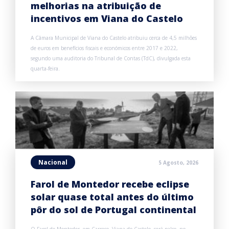
melhorias na atribuição de
incentivos em Viana do Castelo
A Câmara Municipal de Viana do Castelo atribuiu cerca de 4,5 milhões
de euros em benefícios fiscais e económicos entre 2017 e 2022,
segundo uma auditoria do Tribunal de Contas (TdC), divulgada esta
quarta-feira.
Nacional
5 Agosto, 2026
Farol de Montedor recebe eclipse
solar quase total antes do último
pôr do sol de Portugal continental