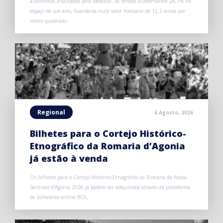
autónomas analisadas pelo idealista. As rendas aumentaram 28,7% no
espaço de um ano, fixando-se num valor mediano de 12,2 euros por
metro quadrado.
Regional
6 Agosto, 2026
Bilhetes para o Cortejo Histórico-
Etnográfico da Romaria d’Agonia
já estão à venda
Os bilhetes para o Cortejo Histórico-Etnográfico da Romaria de Nossa
Senhora d’Agonia 2026 já podem ser adquiridos através da plataforma
de bilheteira online BOL.