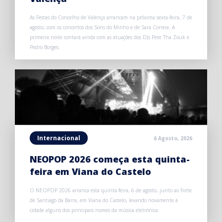
As Festas do Concelho de Valença arrancam na próxima sexta-feira, 7 de
agosto, com os concertos dos Sons do Minho e de Sara Correia. A
primeira noite contará ainda com as atuações dos DJs Pete Tha Zouk e
Pedro Borges.
Internacional
6 Agosto, 2026
NEOPOP 2026 começa esta quinta-
feira em Viana do Castelo
O NEOPOP 2026 arranca esta quinta-feira, 6 de agosto, junto ao Forte
de Santiago da Barra, em Viana do Castelo, levando novamente à
cidade alguns dos principais nomes da música eletrónica.