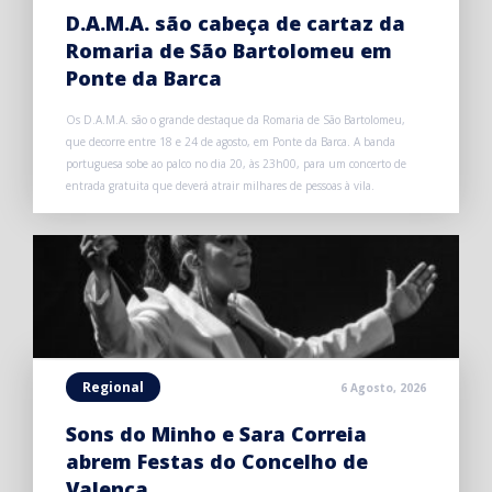
D.A.M.A. são cabeça de cartaz da
Romaria de São Bartolomeu em
Ponte da Barca
Os D.A.M.A. são o grande destaque da Romaria de São Bartolomeu,
que decorre entre 18 e 24 de agosto, em Ponte da Barca. A banda
portuguesa sobe ao palco no dia 20, às 23h00, para um concerto de
entrada gratuita que deverá atrair milhares de pessoas à vila.
Regional
6 Agosto, 2026
Sons do Minho e Sara Correia
abrem Festas do Concelho de
Valença