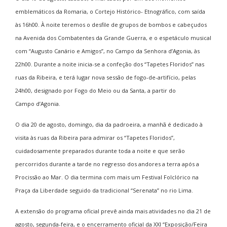
emblemáticos da Romaria, o Cortejo Histórico- Etnográfico, com saída
às 16h00. À noite teremos o desfile de grupos de bombos e cabeçudos
na Avenida dos Combatentes da Grande Guerra, e o espetáculo musical
com “Augusto Canário e Amigos”, no Campo da Senhora d’Agonia, às
22h00. Durante a noite inicia-se a confeção dos “Tapetes Floridos” nas
ruas da Ribeira, e terá lugar nova sessão de fogo-de-artifício, pelas
24h00, designado por Fogo do Meio ou da Santa, a partir do
Campo d’Agonia.
O dia 20 de agosto, domingo, dia da padroeira, a manhã é dedicado à
visita às ruas da Ribeira para admirar os “Tapetes Floridos”,
cuidadosamente preparados durante toda a noite e que serão
percorridos durante a tarde no regresso dos andores a terra após a
Procissão ao Mar. O dia termina com mais um Festival Folclórico na
Praça da Liberdade seguido da tradicional “Serenata” no rio Lima.
A extensão do programa oficial prevê ainda mais atividades no dia 21 de
agosto, segunda-feira, e o encerramento oficial da XXI “Exposição/Feira