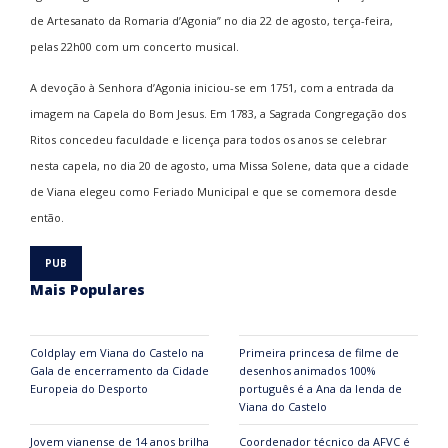
de Artesanato da Romaria d’Agonia” no dia 22 de agosto, terça-feira,
pelas 22h00 com um concerto musical.
A devoção à Senhora d’Agonia iniciou-se em 1751, com a entrada da
imagem na Capela do Bom Jesus. Em 1783, a Sagrada Congregação dos
Ritos concedeu faculdade e licença para todos os anos se celebrar
nesta capela, no dia 20 de agosto, uma Missa Solene, data que a cidade
de Viana elegeu como Feriado Municipal e que se comemora desde
então.
Mais Populares
Coldplay em Viana do Castelo na
Primeira princesa de filme de
Gala de encerramento da Cidade
desenhos animados 100%
Europeia do Desporto
português é a Ana da lenda de
Viana do Castelo
Jovem vianense de 14 anos brilha
Coordenador técnico da AFVC é