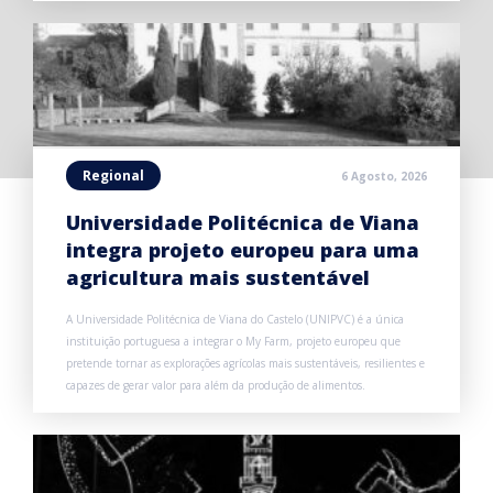
Regional
6 Agosto, 2026
Universidade Politécnica de Viana
integra projeto europeu para uma
agricultura mais sustentável
A Universidade Politécnica de Viana do Castelo (UNIPVC) é a única
instituição portuguesa a integrar o My Farm, projeto europeu que
pretende tornar as explorações agrícolas mais sustentáveis, resilientes e
capazes de gerar valor para além da produção de alimentos.