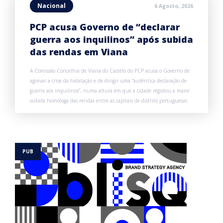
Nacional
6 Agosto, 2026
PCP acusa Governo de “declarar
guerra aos inquilinos” após subida
das rendas em Viana
A Comissão Concelhia de Viana do Castelo do PCP acusa o Governo de
agravar a crise da habitação e de dirigir uma “autêntica declaração de
guerra aos inquilinos”, numa altura em que a cidade registou a maior
subida homóloga das rendas entre as capitais de distrito portuguesas.