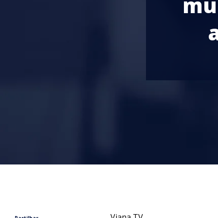
mu
Viana TV