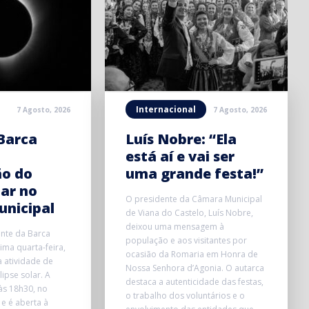
Internacional
7 Agosto, 2026
7 Agosto, 2026
Barca
Luís Nobre: “Ela
está aí e vai ser
ão do
uma grande festa!”
lar no
O presidente da Câmara Municipal
unicipal
de Viana do Castelo, Luís Nobre,
deixou uma mensagem à
onte da Barca
população e aos visitantes por
ma quarta-feira,
ocasião da Romaria em Honra de
 atividade de
Nossa Senhora d’Agonia. O autarca
ipse solar. A
destaca a autenticidade das festas,
 às 18h30, no
o trabalho dos voluntários e o
 e é aberta à