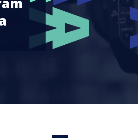
ram
a