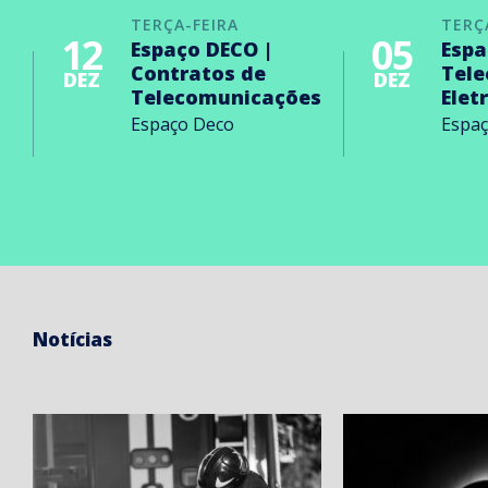
TERÇA-FEIRA
TERÇ
12
05
Espaço DECO |
Espa
Contratos de
Tel
DEZ
DEZ
Telecomunicações
Elet
Espaço Deco
Espa
Notícias