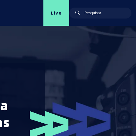
Live
 a
as