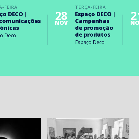
A-FEIRA
TERÇA-FEIRA
28
2
ço DECO |
Espaço DECO |
ecomunicações
Campanhas
NOV
NO
rónicas
de promoção
de produtos
ço Deco
Espaço Deco