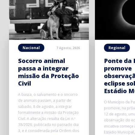
Nacional
Regional
7 Agosto, 2026
Socorro animal
Ponte da 
passa a integrar
promove
missão da Proteção
observaç
Civil
eclipse so
Estádio M
A busca, o salvamento e o socorro
de animais passam, a partir de
O Município de P
sábado, 8 de agosto, a integrar
promove, na próxi
formalmente a missão da Proteção
12 de agosto, uma
Civil. A alteração resulta da Lei n.º
observação do ecl
38/2026, publicada no passado dia
iniciativa começa
3, e é considerada pela Ordem dos
Estádio Municipal,