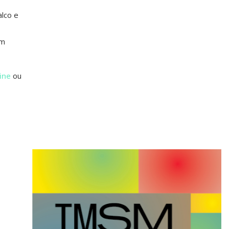
lco e
em
ine
ou