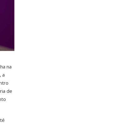
lha na
, a
ntro
ria de
nto
até