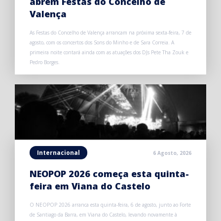
abrem Festas do Concelho de
Valença
As Festas do Concelho de Valença arrancam na próxima sexta-feira, 7 de
agosto, com os concertos dos Sons do Minho e de Sara Correia. A
primeira noite contará ainda com as atuações dos DJs Pete Tha Zouk e
Pedro Borges.
Internacional
6 Agosto, 2026
NEOPOP 2026 começa esta quinta-
feira em Viana do Castelo
O NEOPOP 2026 arranca esta quinta-feira, 6 de agosto, junto ao Forte
de Santiago da Barra, em Viana do Castelo, levando novamente à