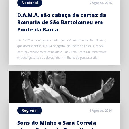
Nacional
6 Agosto, 2026
D.A.M.A. são cabeça de cartaz da
Romaria de São Bartolomeu em
Ponte da Barca
Os D.A.M.A. são o grande destaque da Romaria de São Bartolomeu,
que decorre entre 18 e 24 de agosto, em Ponte da Barca. A banda
portuguesa sobe ao palco no dia 20, às 23h00, para um concerto de
entrada gratuita que deverá atrair milhares de pessoas à vila.
Regional
6 Agosto, 2026
Sons do Minho e Sara Correia