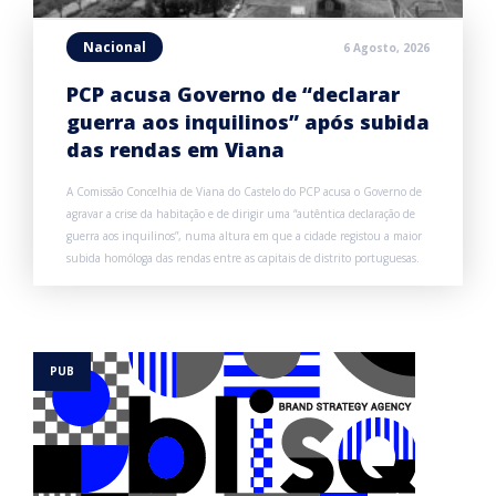
Nacional
6 Agosto, 2026
PCP acusa Governo de “declarar
guerra aos inquilinos” após subida
das rendas em Viana
A Comissão Concelhia de Viana do Castelo do PCP acusa o Governo de
agravar a crise da habitação e de dirigir uma “autêntica declaração de
guerra aos inquilinos”, numa altura em que a cidade registou a maior
subida homóloga das rendas entre as capitais de distrito portuguesas.