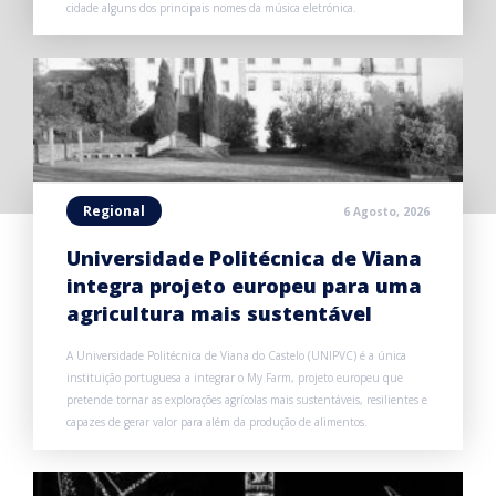
cidade alguns dos principais nomes da música eletrónica.
Regional
6 Agosto, 2026
Universidade Politécnica de Viana
integra projeto europeu para uma
agricultura mais sustentável
A Universidade Politécnica de Viana do Castelo (UNIPVC) é a única
instituição portuguesa a integrar o My Farm, projeto europeu que
pretende tornar as explorações agrícolas mais sustentáveis, resilientes e
capazes de gerar valor para além da produção de alimentos.