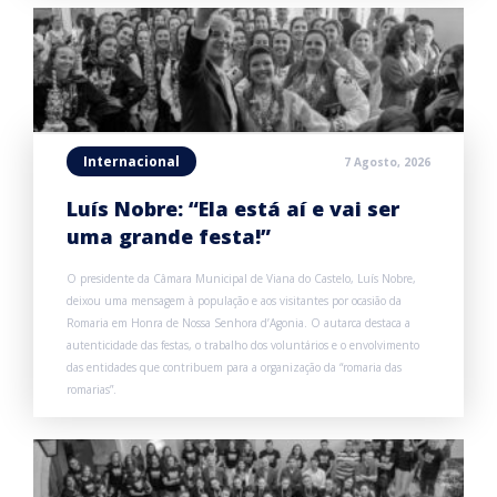
Internacional
7 Agosto, 2026
Luís Nobre: “Ela está aí e vai ser
uma grande festa!”
O presidente da Câmara Municipal de Viana do Castelo, Luís Nobre,
deixou uma mensagem à população e aos visitantes por ocasião da
Romaria em Honra de Nossa Senhora d’Agonia. O autarca destaca a
autenticidade das festas, o trabalho dos voluntários e o envolvimento
das entidades que contribuem para a organização da “romaria das
romarias”.