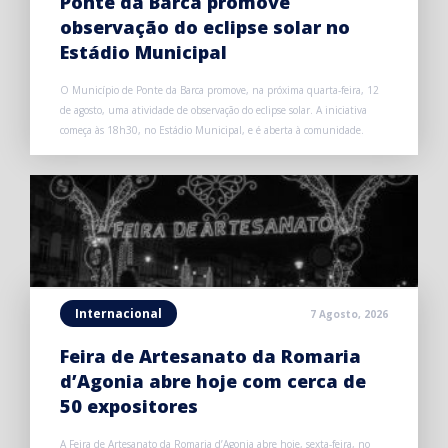
Ponte da Barca promove
observação do eclipse solar no
Estádio Municipal
O Município de Ponte da Barca promove, na próxima quarta-feira, 12
de agosto, uma atividade de observação do eclipse solar. A iniciativa
começa às 18h30, no Estádio Municipal, e é aberta à comunidade.
Internacional
7 Agosto, 2026
Feira de Artesanato da Romaria
d’Agonia abre hoje com cerca de
50 expositores
A Feira de Artesanato da Romaria d’Agonia abre hoje, sexta-feira, no