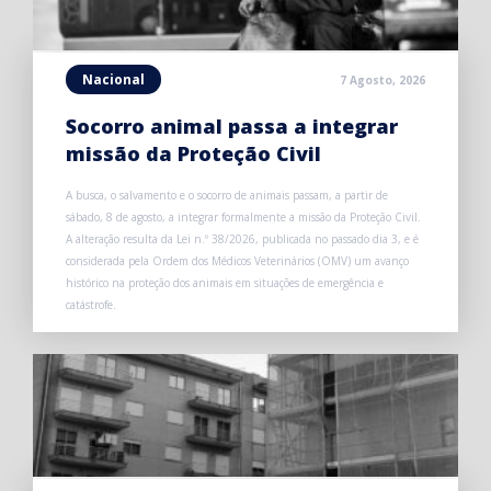
Nacional
7 Agosto, 2026
Socorro animal passa a integrar
missão da Proteção Civil
A busca, o salvamento e o socorro de animais passam, a partir de
sábado, 8 de agosto, a integrar formalmente a missão da Proteção Civil.
A alteração resulta da Lei n.º 38/2026, publicada no passado dia 3, e é
considerada pela Ordem dos Médicos Veterinários (OMV) um avanço
histórico na proteção dos animais em situações de emergência e
catástrofe.