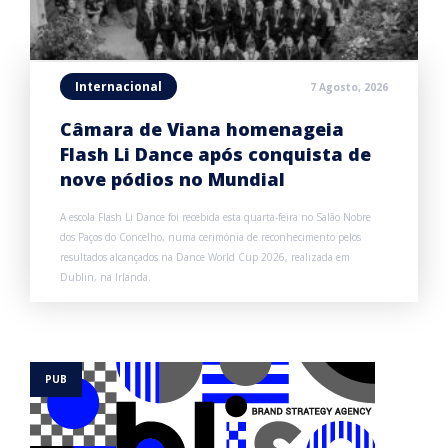
Internacional
7 Agosto, 2026
Câmara de Viana homenageia
Flash Li Dance após conquista de
nove pódios no Mundial
A escola Flash Li Dance foi recebida esta quarta-feira no Salão Nobre
dos Paços do Concelho, numa cerimónia de reconhecimento pelos
resultados alcançados na Dance World Cup 2026, realizada em
Dublin, na Irlanda.