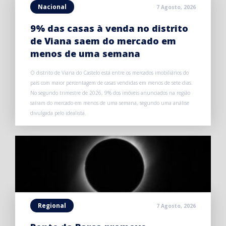
Nacional
7 Agosto, 2026
9% das casas à venda no distrito
de Viana saem do mercado em
menos de uma semana
O distrito de Viana do Castelo está entre os mercados imobiliários do
país com maior percentagem de casas vendidas em menos de sete dias.
No segundo trimestre de 2026, 9% dos imóveis anunciados na região
saíram do mercado em menos de uma semana, segundo uma análise
divulgada pelo idealista.
Regional
7 Agosto, 2026