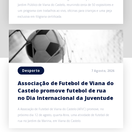
Jardim Público de Viana do Castelo, reunindo cerca de 50 expositores e
um programa com trabalhos ao vivo, oficinas para crianças e uma peça
exclusiva em filigrana certificada.
Desporto
7 Agosto, 2026
Associação de Futebol de Viana do
Castelo promove futebol de rua
no Dia Internacional da Juventude
A Associação de Futebol de Viana do Castelo (AFVC) promove, no
próximo dia 12 de agosto, quarta-feira, uma atividade de futebol de
rua no Jardim da Marina, em Viana do Castelo.