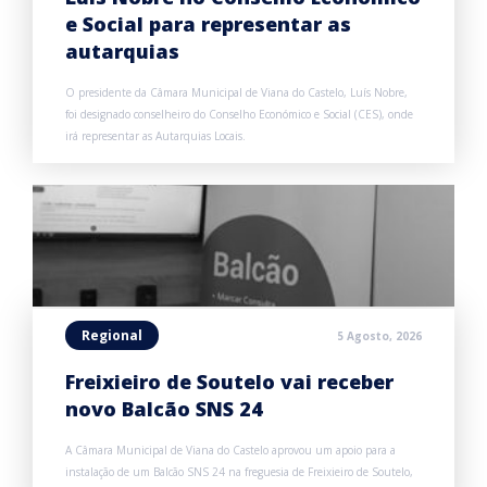
e Social para representar as
autarquias
O presidente da Câmara Municipal de Viana do Castelo, Luís Nobre,
foi designado conselheiro do Conselho Económico e Social (CES), onde
irá representar as Autarquias Locais.
Regional
5 Agosto, 2026
Freixieiro de Soutelo vai receber
novo Balcão SNS 24
A Câmara Municipal de Viana do Castelo aprovou um apoio para a
instalação de um Balcão SNS 24 na freguesia de Freixieiro de Soutelo,