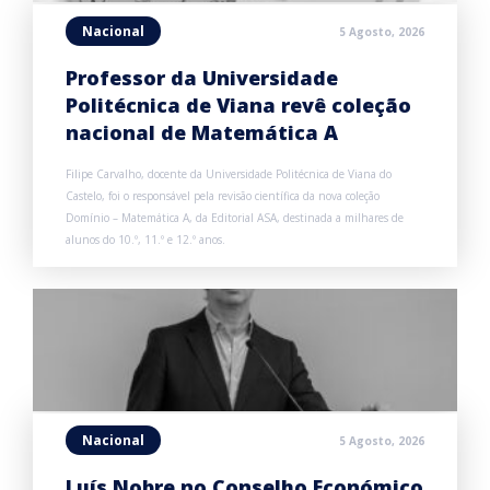
Nacional
5 Agosto, 2026
Professor da Universidade
Politécnica de Viana revê coleção
nacional de Matemática A
Filipe Carvalho, docente da Universidade Politécnica de Viana do
Castelo, foi o responsável pela revisão científica da nova coleção
Domínio – Matemática A, da Editorial ASA, destinada a milhares de
alunos do 10.º, 11.º e 12.º anos.
Nacional
5 Agosto, 2026
Luís Nobre no Conselho Económico