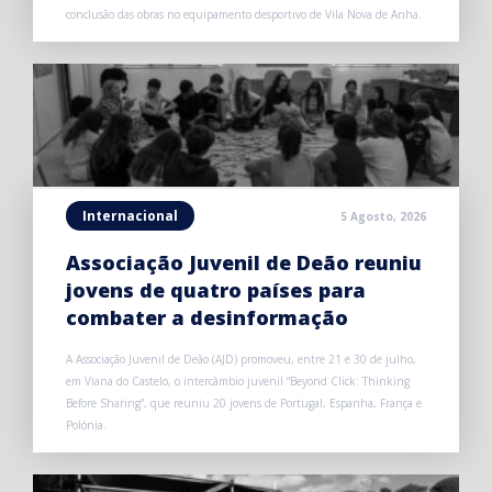
conclusão das obras no equipamento desportivo de Vila Nova de Anha.
Internacional
5 Agosto, 2026
Associação Juvenil de Deão reuniu
jovens de quatro países para
combater a desinformação
A Associação Juvenil de Deão (AJD) promoveu, entre 21 e 30 de julho,
em Viana do Castelo, o intercâmbio juvenil “Beyond Click: Thinking
Before Sharing”, que reuniu 20 jovens de Portugal, Espanha, França e
Polónia.