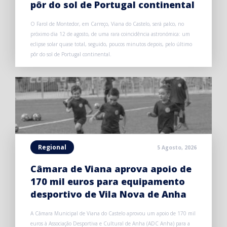
pôr do sol de Portugal continental
O Farol de Montedor, em Carreço, Viana do Castelo, será palco, no
próximo dia 12 de agosto, de uma rara coincidência astronómica: um
eclipse solar quase total, seguido, poucos minutos depois, pelo último
pôr do sol de Portugal continental.
Regional
5 Agosto, 2026
Câmara de Viana aprova apoio de
170 mil euros para equipamento
desportivo de Vila Nova de Anha
A Câmara Municipal de Viana do Castelo aprovou um apoio de 170 mil
euros à Associação Desportiva e Cultural de Anha (ADC Anha) para a