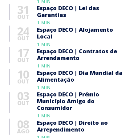
1 MIN
31
Espaço DECO | Lei das
Garantias
OUT
1 MIN
24
Espaço DECO | Alojamento
Local
OUT
1 MIN
17
Espaço DECO | Contratos de
Arrendamento
OUT
1 MIN
10
Espaço DECO | Dia Mundial da
Alimentação
OUT
1 MIN
03
Espaço DECO | Prémio
Município Amigo do
OUT
Consumidor
1 MIN
08
Espaço DECO | Direito ao
Arrependimento
AGO
1 MIN