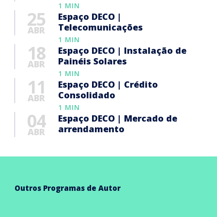
1 MIN
25
Espaço DECO |
Telecomunicações
ABR
1 MIN
18
Espaço DECO | Instalação de
Painéis Solares
ABR
1 MIN
11
Espaço DECO | Crédito
Consolidado
ABR
1 MIN
04
Espaço DECO | Mercado de
arrendamento
ABR
Outros Programas de Autor