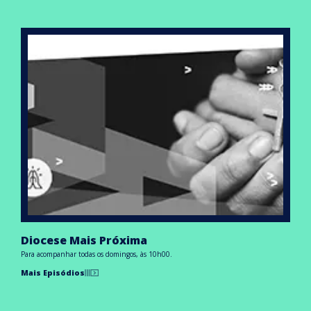
Diocese Mais Próxima
Para acompanhar todas os domingos, às 10h00.
Mais Episódios