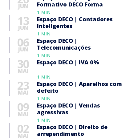
Formativo DECO Forma
JUN
1 MIN
13
Espaço DECO | Contadores
Inteligentes
JUN
1 MIN
06
Espaço DECO |
Telecomunicações
JUN
1 MIN
30
Espaço DECO | IVA 0%
MAI
1 MIN
23
Espaço DECO | Aparelhos com
defeito
MAI
1 MIN
09
Espaço DECO | Vendas
agressivas
MAI
1 MIN
02
Espaço DECO | Direito de
arrependimento
MAI