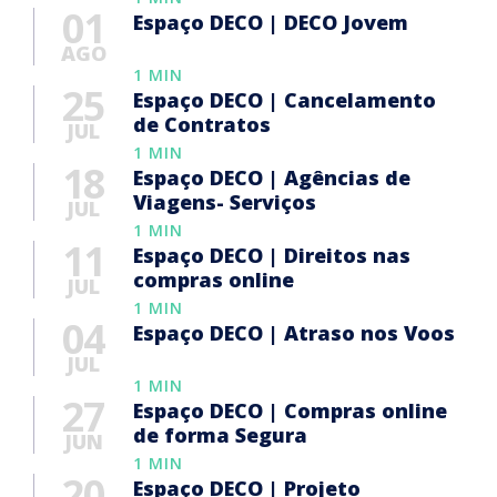
01
Espaço DECO | DECO Jovem
AGO
1 MIN
25
Espaço DECO | Cancelamento
de Contratos
JUL
1 MIN
18
Espaço DECO | Agências de
Viagens- Serviços
JUL
1 MIN
11
Espaço DECO | Direitos nas
compras online
JUL
1 MIN
04
Espaço DECO | Atraso nos Voos
JUL
1 MIN
27
Espaço DECO | Compras online
de forma Segura
JUN
1 MIN
20
Espaço DECO | Projeto