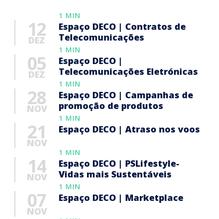
1 MIN
12
Espaço DECO | Contratos de
Telecomunicações
DEZ
1 MIN
05
Espaço DECO |
Telecomunicações Eletrónicas
DEZ
1 MIN
28
Espaço DECO | Campanhas de
promoção de produtos
NOV
1 MIN
21
Espaço DECO | Atraso nos voos
NOV
1 MIN
14
Espaço DECO | PSLifestyle-
Vidas mais Sustentáveis
NOV
1 MIN
07
Espaço DECO | Marketplace
NOV