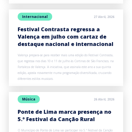
Internacional
27 Abril, 2026
Festival Contrasta regressa a
Valença em julho com cartaz de
destaque nacional e internacional
Valença prepara-se para receber mais uma edição do Festival Contrasta,
que regressa nos dias 10 e 11 de julho às Cortinas de São Francisco, na
Fortaleza de Valença. A iniciativa, que assinala este ano a sua quinta
edição, aposta novamente numa programação diversificada, cruzando
diferentes estilos musicais.
Música
26 Abril, 2026
Ponte de Lima marca presença no
5.º Festival da Canção Rural
O Município de Ponte de Lima vai participar no 5.º Festival da Canção