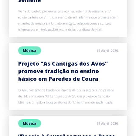
Viana do Castelo prepara-se para acolher, este fim de semana, a 1.ª
edição da Feira do Vinil, um evento de entrada livre que promete atrair
amantes da música em formato analógico, colecionadores e curiosos
interessados em (re)descobrir o som único dos discos de vinil.
Música
17 Abril, 2026
Projeto “As Cantigas dos Avós”
promove tradição no ensino
básico em Paredes de Coura
O Agrupamento de Escolas de Paredes de Coura recebeu, no passado
dia 14, a iniciativa “As Cantigas dos Avós”, um projeto de Cândido
Miranda, dirigido a todos os alunos do 1.º ao 4.º ano de escolaridade.
Música
17 Abril, 2026