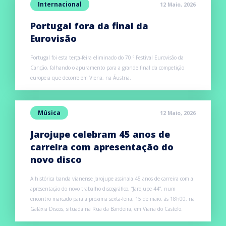
Internacional
12 Maio, 2026
Portugal fora da final da
Eurovisão
Portugal foi esta terça-feira eliminado do 70.º Festival Eurovisão da
Canção, falhando o apuramento para a grande final da competição
europeia que decorre em Viena, na Áustria.
Música
12 Maio, 2026
Jarojupe celebram 45 anos de
carreira com apresentação do
novo disco
A histórica banda vianense Jarojupe assinala 45 anos de carreira com a
apresentação do novo trabalho discográfico, “Jarojupe 44”, num
encontro marcado para a próxima sexta-feira, 15 de maio, às 18h00, na
Galáxia Discos, situada na Rua da Bandeira, em Viana do Castelo.