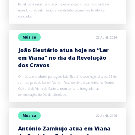
Rural, uma iniciativa que promove a criação musical inspirada no
mundo rural, valorizando a identidade cultural dos territórios
associados.
Música
25 Abril, 2026
João Eleutério atua hoje no “Ler
em Viana” no dia da Revolução
dos Cravos
O músico e produtor português João Eleutério sobe hoje, sábado, 25 de
abril, ao palco do Ler em Viana – Festa do Livro e das Artes, no Centro
Cultural de Viana do Castelo, num concerto integrado nas
comemorações do Dia da Liberdade.
Música
22 Abril, 2026
António Zambujo atua em Viana