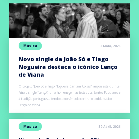
Música
2 Maio, 2026
Novo single de João Só e Tiago
Nogueira destaca o icónico Lenço
de Viana
O projeto “João Só e Tiago Nogueira Cantam Coisas” lançou esta quinta-
feira o single “Lenço”, uma homenagem às festas dos Santos Populares e
à tradição portuguesa, tendo como símbolo central o emblemático
Lenço de Viana.
Música
30 Abril, 2026