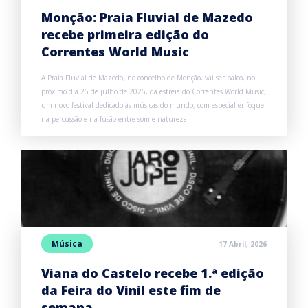
Monção: Praia Fluvial de Mazedo
recebe primeira edição do
Correntes World Music
A Praia Fluvial de Mazedo, no concelho de Monção, vai ser palco, no
próximo dia 25 de julho de 2026, da estreia do Correntes World Music,
um novo festival dedicado às músicas do mundo, com especial enfoque
na percussão e na fusão entre som e natureza.
Música
17 Abril, 2026
Viana do Castelo recebe 1.ª edição
da Feira do Vinil este fim de
semana