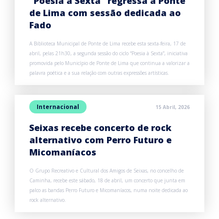
“Poesia à Sexta” regressa a Ponte
de Lima com sessão dedicada ao
Fado
A Biblioteca Municipal de Ponte de Lima recebe esta sexta-feira, 17 de
abril, pelas 21h30, a segunda sessão do ciclo “Poesia à Sexta”, iniciativa
promovida pelo Município de Ponte de Lima que continua a valorizar a
palavra poética e a sua relação com outras expressões artísticas.
Internacional
15 Abril, 2026
Seixas recebe concerto de rock
alternativo com Perro Futuro e
Micomaníacos
O Grupo Recreativo e Cultural dos Amigos de Seixas, no concelho de
Caminha, recebe este sábado, 18 de abril, um concerto que junta em
palco as bandas Perro Futuro e Micomaníacos, numa noite dedicada ao
rock alternativo.