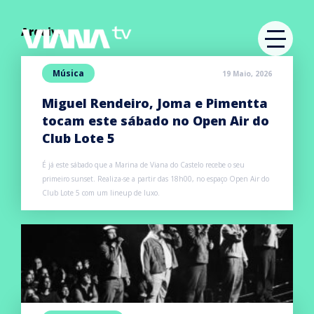
Arquivo
Música
19 Maio, 2026
Miguel Rendeiro, Joma e Pimentta
tocam este sábado no Open Air do
Club Lote 5
É já este sábado que a Marina de Viana do Castelo recebe o seu
primeiro sunset. Realiza-se a partir das 18h00, no espaço Open Air do
Club Lote 5 com um lineup de luxo.