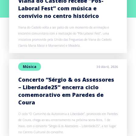
Viana do Castelo recebe “Pós-
Laboral Fest” com música e
convívio no centro histórico
Viana do Castelo volta a ser palco de um momento de animação e
encontro comunitário com a realização do “Pós-Laboral Fest”, uma
iniciativa promovida pela União das Freguesias de Viana do Castelo
(Santa Maria Maior e Monserrate) e Meadela.
Música
30 Abril, 2026
Concerto “Sérgio & os Assessores
– Liberdade25” encerra ciclo
comemorativo em Paredes de
Coura
O ciclo “O Caminho da Autonomia à Liberdade”, promovido em Paredes
de Coura, chega ao seu encerramento na próxima sexta-feira, 1 de
maio, com o concerto “Sérgio & os Assessores – Liberdade25”, a ter lugar
no Centro Cultural do concelho.