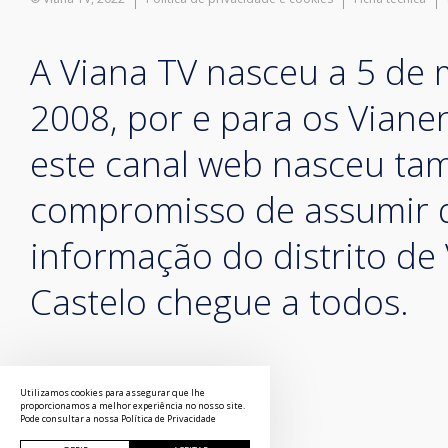
A Viana TV nasceu a 5 de
2008, por e para os Vian
este canal web nasceu t
compromisso de assumir 
informação do distrito de
Castelo chegue a todos.
Utilizamos cookies para assegurar que lhe
proporcionamos a melhor experiência no nosso site.
Pode consultar a nossa
Política de Privacidade