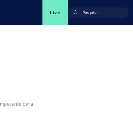
Live
competente para