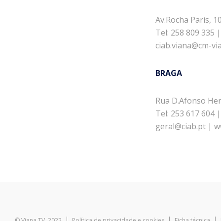
Av.Rocha Paris, 1
Tel: 258 809 335 |
ciab.viana@cm-via
BRAGA
Rua D.Afonso Hen
Tel: 253 617 604 |
geral@ciab.pt | w
© Viana TV, 2022
Política de privacidade e cookies
Ficha técnica