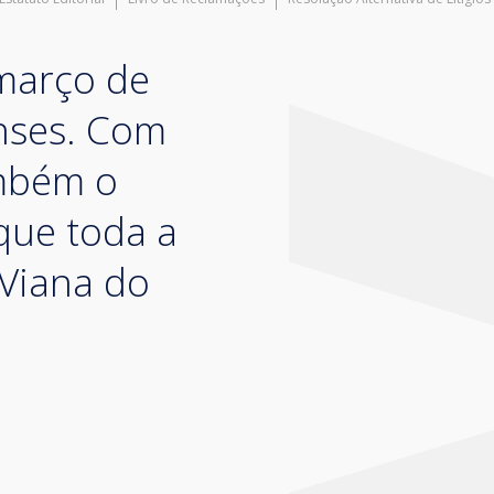
 março de
enses. Com
ambém o
que toda a
 Viana do