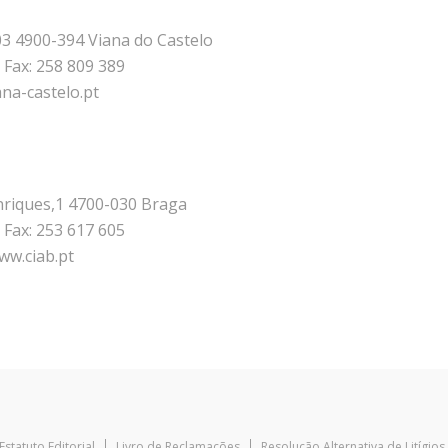
03 4900-394 Viana do Castelo
 Fax: 258 809 389
na-castelo.pt
riques,1 4700-030 Braga
 Fax: 253 617 605
ww.ciab.pt
Estatuto Editorial
Livro de Reclamações
Resolução Alternativa de Litígios