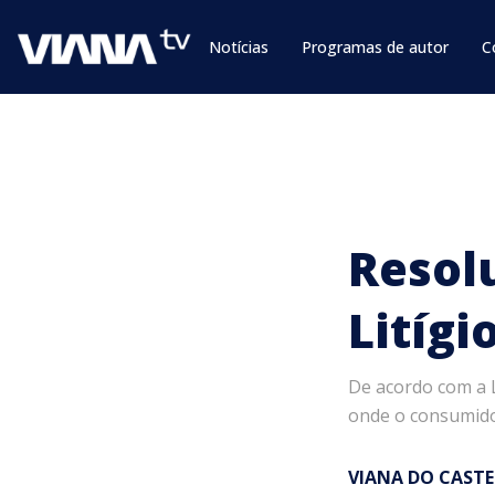
Notícias
Programas de autor
C
Resol
Litígi
De acordo com a L
onde o consumidor
VIANA DO CAST